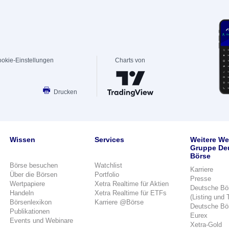
okie-Einstellungen
Charts von
Drucken
Wissen
Services
Weitere We
Gruppe De
Börse
Börse besuchen
Watchlist
Karriere
Über die Börsen
Portfolio
Presse
Wertpapiere
Xetra Realtime für Aktien
Deutsche Bö
Handeln
Xetra Realtime für ETFs
(Listing und 
Börsenlexikon
Karriere @Börse
Deutsche Bö
Publikationen
Eurex
Events und Webinare
Xetra-Gold