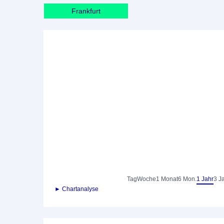
Frankfurt
Tag
Woche
1 Monat
6 Mon.
1 Jahr
3 J
► Chartanalyse