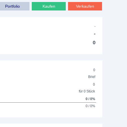
Portfolio
Kaufen
Verkaufen
-
-
0
0
Brief
0
für 0 Stück
0 / 0%
0 / 0%