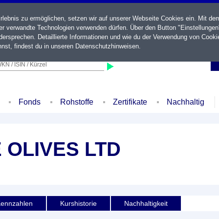
ebnis zu ermöglichen, setzen wir auf unserer Webseite Cookies ein. Mit de
der verwandte Technologien verwenden dürfen. Über den Button "Einstellungen
ersprechen. Detaillierte Informationen und wie du der Verwendung von Cooki
nst, findest du in unseren
Datenschutzhinweisen
.
KN / ISIN / Kürzel
Fonds
Rohstoffe
Zertifikate
Nachhaltig
 OLIVES LTD
ennzahlen
Kurshistorie
Nachhaltigkeit