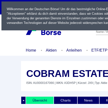
LIVE
Willkommen an der Deutschen Börse! Um dir das bestmögliche Online-Erl
"Akzeptieren" erklärst du dich damit einverstanden, dass wir Cookies o
der Verwendung der genannten Dienste im Einzelnen zustimmen oder wid
verwandten Technologien auf dieser Website jederzeit widersprechen kan
Name / W
Home
Aktien
Anleihen
ETF/ETP
COBRAM ESTATE
ISIN: AU0000167066
| WKN: A3DH5P
| Kürzel: JX9
| Typ: Aktie
Übersicht
Charts
News
K
◄