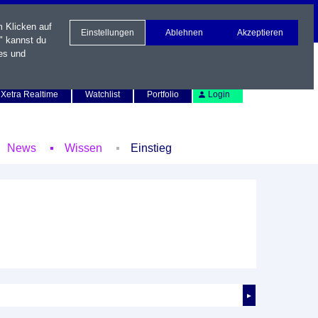
m Klicken auf
Einstellungen
Ablehnen
Akzeptieren
" kannst du
es und
Newsletter
Kontakt
English
Xetra Realtime
Watchlist
Portfolio
Login
News
Wissen
Einstieg
►