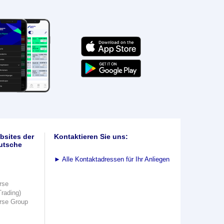
bsites der
Kontaktieren Sie uns:
utsche
►
Alle Kontaktadressen für Ihr Anliegen
rse
Trading)
rse Group