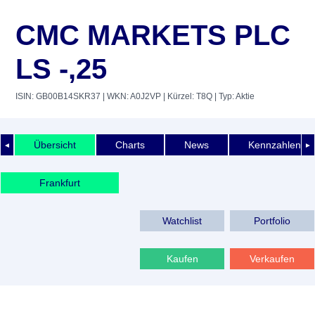
CMC MARKETS PLC
LS -,25
ISIN: GB00B14SKR37
| WKN: A0J2VP
| Kürzel: T8Q
| Typ: Aktie
Übersicht
Charts
News
Kennzahlen
◄
►
Frankfurt
Watchlist
Portfolio
Kaufen
Verkaufen