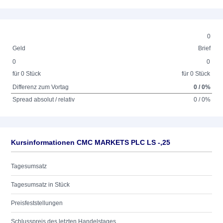
0
Geld
Brief
0
0
für 0 Stück
für 0 Stück
Differenz zum Vortag
0 / 0%
Spread absolut / relativ
0 / 0%
Kursinformationen CMC MARKETS PLC LS -,25
Tagesumsatz
Tagesumsatz in Stück
Preisfeststellungen
Schlusspreis des letzten Handelstages