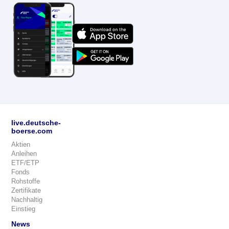
live.deutsche-
boerse.com
Aktien
Anleihen
ETF/ETP
Fonds
Rohstoffe
Zertifikate
Nachhaltig
Einstieg
News