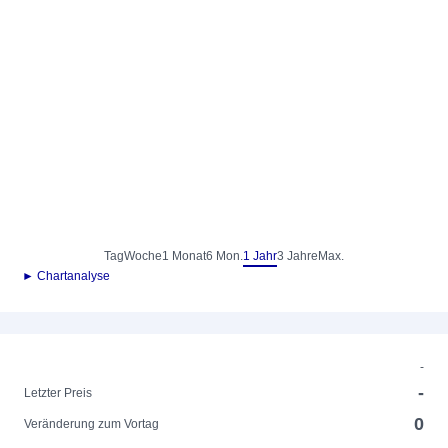
Tag
Woche
1 Monat
6 Mon.
1 Jahr
3 Jahre
Max.
► Chartanalyse
-
-
Letzter Preis
0
Veränderung zum Vortag