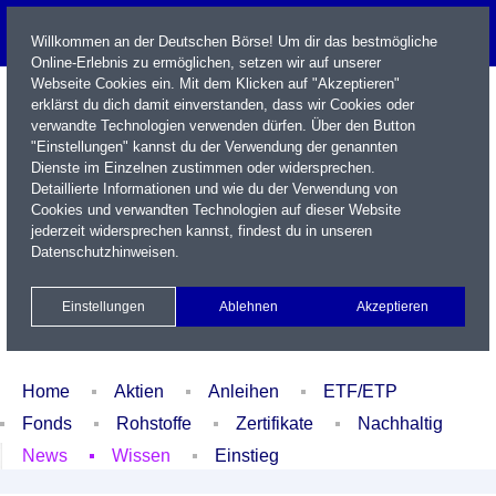
Willkommen an der Deutschen Börse! Um dir das bestmögliche
Online-Erlebnis zu ermöglichen, setzen wir auf unserer
Webseite Cookies ein. Mit dem Klicken auf "Akzeptieren"
erklärst du dich damit einverstanden, dass wir Cookies oder
verwandte Technologien verwenden dürfen. Über den Button
"Einstellungen" kannst du der Verwendung der genannten
Dienste im Einzelnen zustimmen oder widersprechen.
Detaillierte Informationen und wie du der Verwendung von
Cookies und verwandten Technologien auf dieser Website
Name / WKN / ISIN / Kürzel
jederzeit widersprechen kannst, findest du in unseren
Datenschutzhinweisen
.
Newsletter
Kontakt
English
Einstellungen
Ablehnen
Akzeptieren
Xetra Realtime
Watchlist
Portfolio
Login
Home
Aktien
Anleihen
ETF/ETP
Fonds
Rohstoffe
Zertifikate
Nachhaltig
News
Wissen
Einstieg