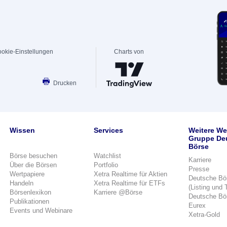
okie-Einstellungen
Charts von
Drucken
Wissen
Services
Weitere We
Gruppe De
Börse
Börse besuchen
Watchlist
Karriere
Über die Börsen
Portfolio
Presse
Wertpapiere
Xetra Realtime für Aktien
Deutsche Bö
Handeln
Xetra Realtime für ETFs
(Listing und 
Börsenlexikon
Karriere @Börse
Deutsche Bö
Publikationen
Eurex
Events und Webinare
Xetra-Gold