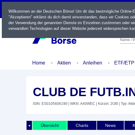
LIVE
Willkommen an der Deutschen Börse! Um dir das bestmögliche Online-Erl
"Akzeptieren" erklärst du dich damit einverstanden, dass wir Cookies o
der Verwendung der genannten Dienste im Einzelnen zustimmen oder wid
verwandten Technologien auf dieser Website jederzeit widersprechen kan
Name / W
Home
Aktien
Anleihen
ETF/ETP
CLUB DE FUTB.I
ISIN: ES0105606190
| WKN: A40WEC
| Kürzel: 2OI0
| Typ: Akti
Übersicht
Charts
News
K
◄