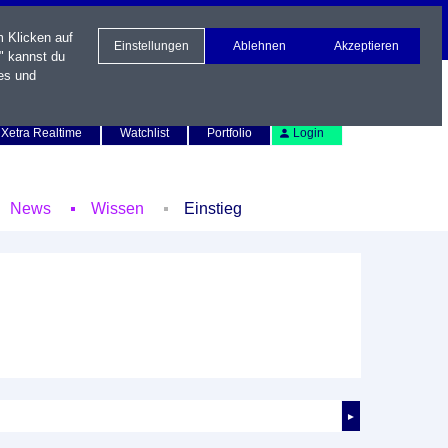
m Klicken auf
Einstellungen
Ablehnen
Akzeptieren
" kannst du
es und
Newsletter
Kontakt
English
Xetra Realtime
Watchlist
Portfolio
Login
News
Wissen
Einstieg
►