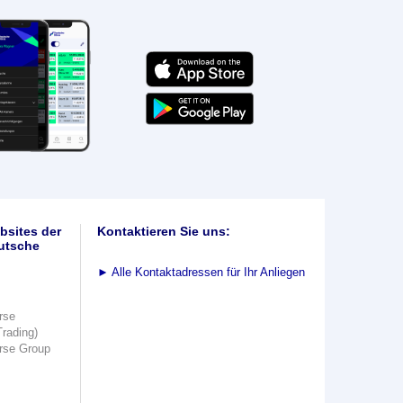
bsites der
Kontaktieren Sie uns:
utsche
►
Alle Kontaktadressen für Ihr Anliegen
rse
Trading)
rse Group