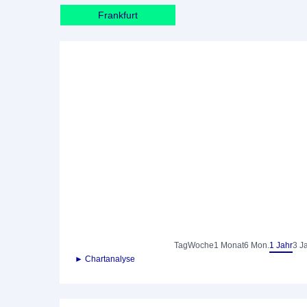
Frankfurt
Tag
Woche
1 Monat
6 Mon.
1 Jahr
3 J
► Chartanalyse