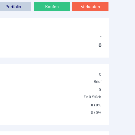
Portfolio
Kaufen
Verkaufen
-
-
0
0
Brief
0
für 0 Stück
0 / 0%
0 / 0%