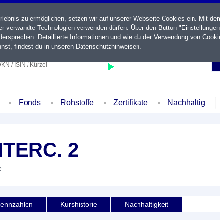
ebnis zu ermöglichen, setzen wir auf unserer Webseite Cookies ein. Mit de
der verwandte Technologien verwenden dürfen. Über den Button "Einstellungen
ersprechen. Detaillierte Informationen und wie du der Verwendung von Cooki
nst, findest du in unseren
Datenschutzhinweisen
.
KN / ISIN / Kürzel
Fonds
Rohstoffe
Zertifikate
Nachhaltig
NTERC. 2
e
ennzahlen
Kurshistorie
Nachhaltigkeit