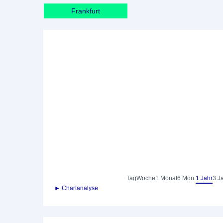
Frankfurt
Tag
Woche
1 Monat
6 Mon.
1 Jahr
3 J
► Chartanalyse