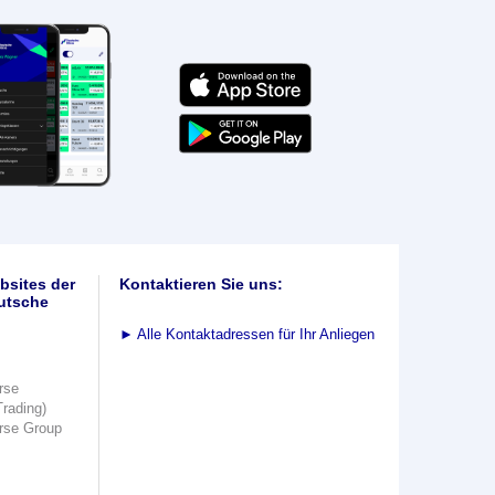
bsites der
Kontaktieren Sie uns:
utsche
►
Alle Kontaktadressen für Ihr Anliegen
rse
Trading)
rse Group