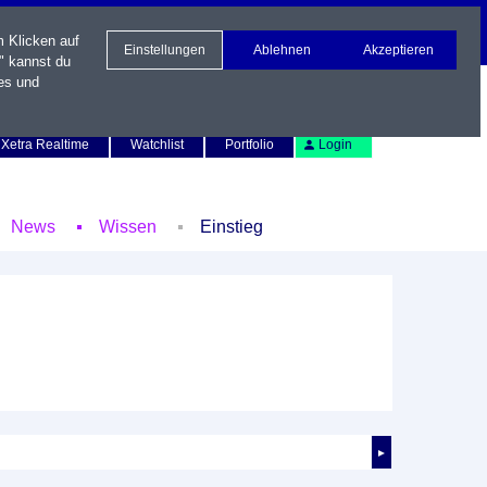
m Klicken auf
Einstellungen
Ablehnen
Akzeptieren
" kannst du
es und
Newsletter
Kontakt
English
Xetra Realtime
Watchlist
Portfolio
Login
News
Wissen
Einstieg
►