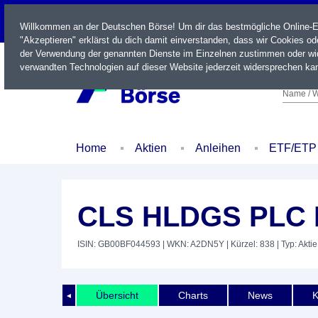
LIVE
Willkommen an der Deutschen Börse! Um dir das bestmögliche Online-Erl
"Akzeptieren" erklärst du dich damit einverstanden, dass wir Cookies o
der Verwendung der genannten Dienste im Einzelnen zustimmen oder wid
verwandten Technologien auf dieser Website jederzeit widersprechen kan
Name / W
Home
Aktien
Anleihen
ETF/ETP
CLS HLDGS PLC L
ISIN: GB00BF044593
| WKN: A2DN5Y
| Kürzel: 838
| Typ: Aktie
Übersicht
Charts
News
K
◄