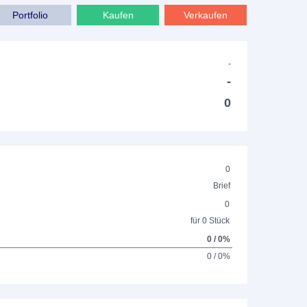
Portfolio
Kaufen
Verkaufen
-
-
0
0
Brief
0
für 0 Stück
0 / 0%
0 / 0%