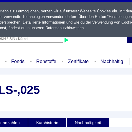
ebnis zu ermöglichen, setzen wir auf unserer Webseite Cookies ein. Mit de
der verwandte Technologien verwenden dürfen. Über den Button "Einstellungen
ersprechen. Detaillierte Informationen und wie du der Verwendung von Cooki
nst, findest du in unseren
Datenschutzhinweisen
.
KN / ISIN / Kürzel
Fonds
Rohstoffe
Zertifikate
Nachhaltig
S-,025
ennzahlen
Kurshistorie
Nachhaltigkeit