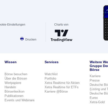
okie-Einstellungen
Charts von
Drucken
Wissen
Services
Weitere We
Gruppe De
Börse
Börse besuchen
Watchlist
Karriere
Über die Börsen
Portfolio
Presse
Wertpapiere
Xetra Realtime für Aktien
Deutsche Bö
Handeln
Xetra Realtime für ETFs
(Listing und 
Börsenlexikon
Karriere @Börse
Deutsche Bö
Publikationen
Eurex
Events und Webinare
Xetra-Gold