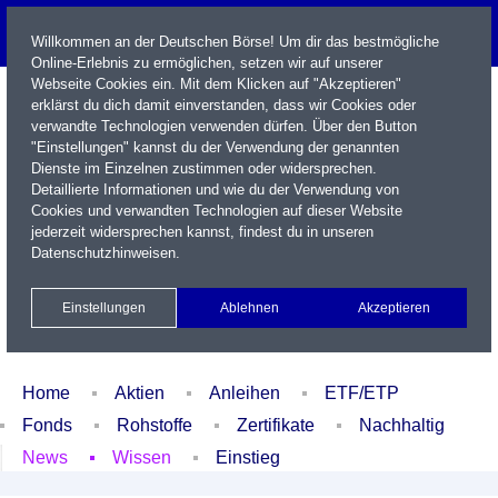
Willkommen an der Deutschen Börse! Um dir das bestmögliche
Online-Erlebnis zu ermöglichen, setzen wir auf unserer
Webseite Cookies ein. Mit dem Klicken auf "Akzeptieren"
erklärst du dich damit einverstanden, dass wir Cookies oder
verwandte Technologien verwenden dürfen. Über den Button
"Einstellungen" kannst du der Verwendung der genannten
Dienste im Einzelnen zustimmen oder widersprechen.
Detaillierte Informationen und wie du der Verwendung von
Cookies und verwandten Technologien auf dieser Website
Name / WKN / ISIN / Kürzel
jederzeit widersprechen kannst, findest du in unseren
Datenschutzhinweisen
.
Newsletter
Kontakt
English
Einstellungen
Ablehnen
Akzeptieren
Xetra Realtime
Watchlist
Portfolio
Login
Home
Aktien
Anleihen
ETF/ETP
Fonds
Rohstoffe
Zertifikate
Nachhaltig
News
Wissen
Einstieg