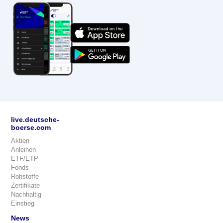
live.deutsche-
boerse.com
Aktien
Anleihen
ETF/ETP
Fonds
Rohstoffe
Zertifikate
Nachhaltig
Einstieg
News