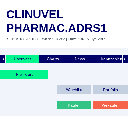
CLINUVEL
PHARMAC.ADRS1
ISIN: US1887691038
| WKN: A0RM8Z
| Kürzel: UR9A
| Typ: Aktie
Übersicht
Charts
News
Kennzahlen
◄
►
Frankfurt
Watchlist
Portfolio
Kaufen
Verkaufen