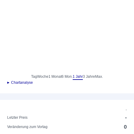
Tag
Woche
1 Monat
6 Mon.
1 Jahr
3 Jahre
Max.
► Chartanalyse
-
-
Letzter Preis
0
Veränderung zum Vortag