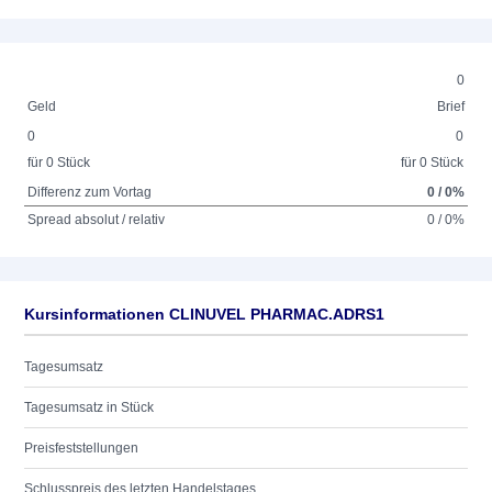
0
Geld
Brief
0
0
für 0 Stück
für 0 Stück
Differenz zum Vortag
0 / 0%
Spread absolut / relativ
0 / 0%
Kursinformationen CLINUVEL PHARMAC.ADRS1
Tagesumsatz
Tagesumsatz in Stück
Preisfeststellungen
Schlusspreis des letzten Handelstages