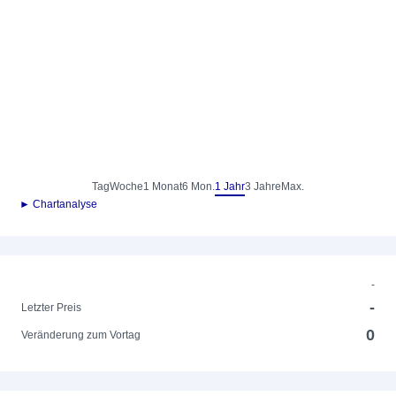
Tag
Woche
1 Monat
6 Mon.
1 Jahr
3 Jahre
Max.
► Chartanalyse
-
-
Letzter Preis
0
Veränderung zum Vortag