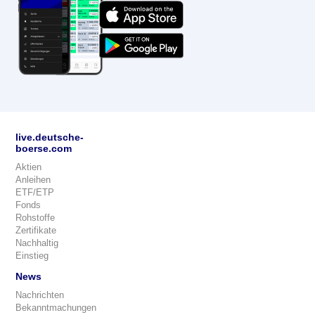
live.deutsche-
boerse.com
Aktien
Anleihen
ETF/ETP
Fonds
Rohstoffe
Zertifikate
Nachhaltig
Einstieg
News
Nachrichten
Bekanntmachungen