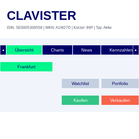
CLAVISTER
ISIN: SE0005308558
| WKN: A1W27D
| Kürzel: 89P
| Typ: Aktie
Übersicht
Charts
News
Kennzahlen
◄
►
Frankfurt
Watchlist
Portfolio
Kaufen
Verkaufen