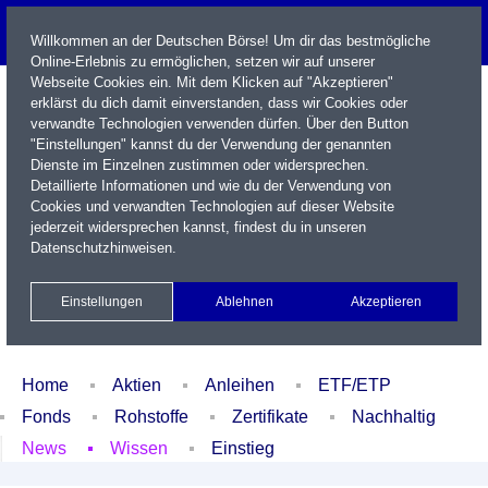
Willkommen an der Deutschen Börse! Um dir das bestmögliche
Online-Erlebnis zu ermöglichen, setzen wir auf unserer
Webseite Cookies ein. Mit dem Klicken auf "Akzeptieren"
erklärst du dich damit einverstanden, dass wir Cookies oder
verwandte Technologien verwenden dürfen. Über den Button
"Einstellungen" kannst du der Verwendung der genannten
Dienste im Einzelnen zustimmen oder widersprechen.
Detaillierte Informationen und wie du der Verwendung von
Cookies und verwandten Technologien auf dieser Website
Name / WKN / ISIN / Kürzel
jederzeit widersprechen kannst, findest du in unseren
Datenschutzhinweisen
.
Newsletter
Kontakt
English
Einstellungen
Ablehnen
Akzeptieren
Xetra Realtime
Watchlist
Portfolio
Login
Home
Aktien
Anleihen
ETF/ETP
Fonds
Rohstoffe
Zertifikate
Nachhaltig
News
Wissen
Einstieg