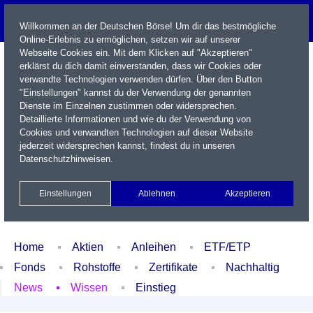
Willkommen an der Deutschen Börse! Um dir das bestmögliche
Online-Erlebnis zu ermöglichen, setzen wir auf unserer
Webseite Cookies ein. Mit dem Klicken auf "Akzeptieren"
erklärst du dich damit einverstanden, dass wir Cookies oder
verwandte Technologien verwenden dürfen. Über den Button
"Einstellungen" kannst du der Verwendung der genannten
Dienste im Einzelnen zustimmen oder widersprechen.
Detaillierte Informationen und wie du der Verwendung von
Cookies und verwandten Technologien auf dieser Website
Name / WKN / ISIN / Kürzel
jederzeit widersprechen kannst, findest du in unseren
Datenschutzhinweisen
.
Newsletter
Kontakt
English
Einstellungen
Ablehnen
Akzeptieren
Xetra Realtime
Watchlist
Portfolio
Login
Home
Aktien
Anleihen
ETF/ETP
Fonds
Rohstoffe
Zertifikate
Nachhaltig
News
Wissen
Einstieg