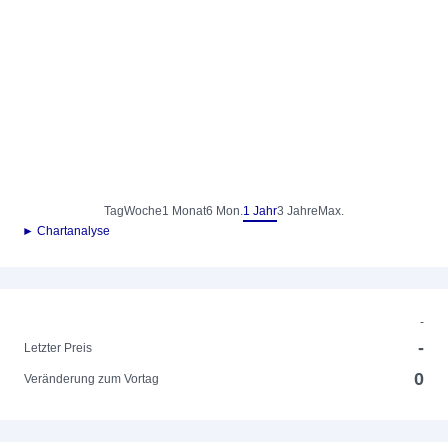
Tag
Woche
1 Monat
6 Mon.
1 Jahr
3 Jahre
Max.
► Chartanalyse
-
-
Letzter Preis
0
Veränderung zum Vortag