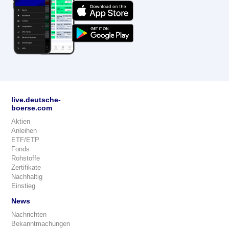
live.deutsche-
boerse.com
Aktien
Anleihen
ETF/ETP
Fonds
Rohstoffe
Zertifikate
Nachhaltig
Einstieg
News
Nachrichten
Bekanntmachungen