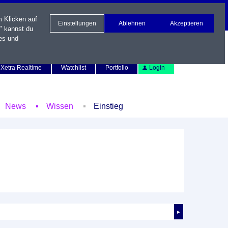
m Klicken auf
Einstellungen
Ablehnen
Akzeptieren
" kannst du
es und
Newsletter
Kontakt
English
Xetra Realtime
Watchlist
Portfolio
Login
News
Wissen
Einstieg
►