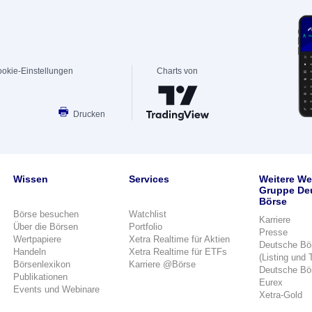
okie-Einstellungen
Charts von
Drucken
Wissen
Services
Weitere We
Gruppe De
Börse
Börse besuchen
Watchlist
Karriere
Über die Börsen
Portfolio
Presse
Wertpapiere
Xetra Realtime für Aktien
Deutsche Bö
Handeln
Xetra Realtime für ETFs
(Listing und 
Börsenlexikon
Karriere @Börse
Deutsche Bö
Publikationen
Eurex
Events und Webinare
Xetra-Gold