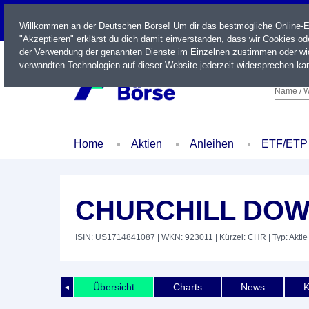
LIVE
Willkommen an der Deutschen Börse! Um dir das bestmögliche Online-Erl
"Akzeptieren" erklärst du dich damit einverstanden, dass wir Cookies o
der Verwendung der genannten Dienste im Einzelnen zustimmen oder wid
verwandten Technologien auf dieser Website jederzeit widersprechen kan
Name / W
Home
Aktien
Anleihen
ETF/ETP
CHURCHILL DOW
ISIN: US1714841087
| WKN: 923011
| Kürzel: CHR
| Typ: Aktie
Übersicht
Charts
News
K
◄