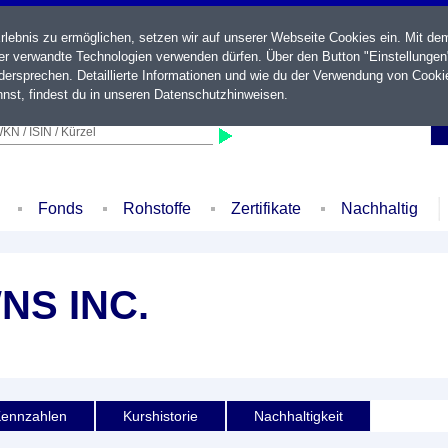
ebnis zu ermöglichen, setzen wir auf unserer Webseite Cookies ein. Mit de
der verwandte Technologien verwenden dürfen. Über den Button "Einstellungen
ersprechen. Detaillierte Informationen und wie du der Verwendung von Cooki
nst, findest du in unseren
Datenschutzhinweisen
.
KN / ISIN / Kürzel
Fonds
Rohstoffe
Zertifikate
Nachhaltig
NS INC.
ennzahlen
Kurshistorie
Nachhaltigkeit