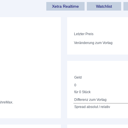
Xetra Realtime
Watchlist
Letzter Preis
Veränderung zum Vortag
Geld
0
für 0 Stück
Differenz zum Vortag
ahre
Max.
Spread absolut / relativ