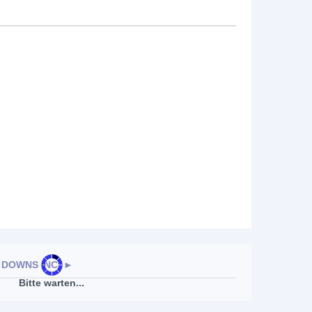
DOWNS INC.
►
Bitte warten...