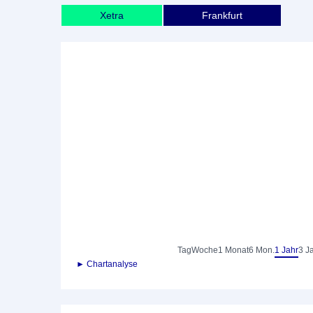
Xetra
Frankfurt
Tag
Woche
1 Monat
6 Mon.
1 Jahr
3 J
► Chartanalyse