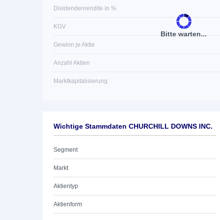
Dividendenrendite in %
KGV
Bitte warten...
Gewinn je Aktie
Anzahl Aktien
Marktkapitalisierung
Wichtige Stammdaten CHURCHILL DOWNS INC.
Segment
Markt
Aktientyp
Aktienform