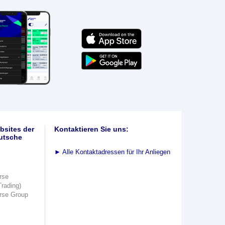
bsites der
Kontaktieren Sie uns:
utsche
►
Alle Kontaktadressen für Ihr Anliegen
rse
Trading)
rse Group