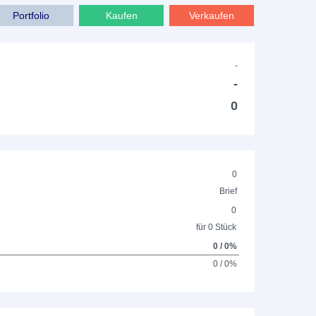
Portfolio
Kaufen
Verkaufen
-
-
0
0
Brief
0
für 0 Stück
0 / 0%
0 / 0%