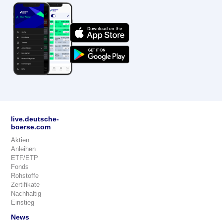
live.deutsche-
boerse.com
Aktien
Anleihen
ETF/ETP
Fonds
Rohstoffe
Zertifikate
Nachhaltig
Einstieg
News