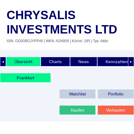
CHRYSALIS
INVESTMENTS LTD
ISIN: GG00BGJYPP46
| WKN: A2N806
| Kürzel: 285
| Typ: Aktie
Übersicht
Charts
News
Kennzahlen
◄
►
Frankfurt
Watchlist
Portfolio
Kaufen
Verkaufen