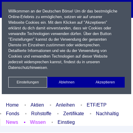
Willkommen an der Deutschen Börse! Um dir das bestmögliche
Online-Erlebnis zu ermöglichen, setzen wir auf unserer
Webseite Cookies ein. Mit dem Klicken auf "Akzeptieren"
erklärst du dich damit einverstanden, dass wir Cookies oder
verwandte Technologien verwenden dürfen. Über den Button
"Einstellungen" kannst du der Verwendung der genannten
Dienste im Einzelnen zustimmen oder widersprechen.
Detaillierte Informationen und wie du der Verwendung von
Cookies und verwandten Technologien auf dieser Website
Name / WKN / ISIN / Kürzel
jederzeit widersprechen kannst, findest du in unseren
Datenschutzhinweisen
.
Newsletter
Kontakt
English
Einstellungen
Ablehnen
Akzeptieren
Xetra Realtime
Watchlist
Portfolio
Login
Home
Aktien
Anleihen
ETF/ETP
Fonds
Rohstoffe
Zertifikate
Nachhaltig
News
Wissen
Einstieg