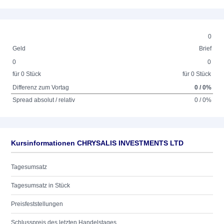
0
Geld
Brief
0
0
für 0 Stück
für 0 Stück
Differenz zum Vortag
0 / 0%
Spread absolut / relativ
0 / 0%
Kursinformationen CHRYSALIS INVESTMENTS LTD
Tagesumsatz
Tagesumsatz in Stück
Preisfeststellungen
Schlusspreis des letzten Handelstages