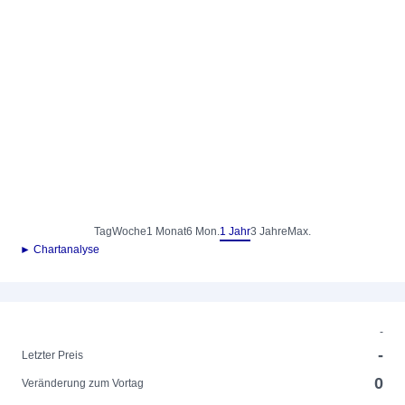
Tag
Woche
1 Monat
6 Mon.
1 Jahr
3 Jahre
Max.
► Chartanalyse
-
-
Letzter Preis
0
Veränderung zum Vortag