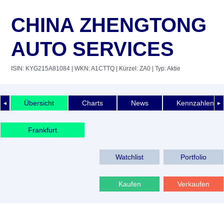
CHINA ZHENGTONG
AUTO SERVICES
ISIN: KYG215A81084
| WKN: A1CTTQ
| Kürzel: ZA0
| Typ: Aktie
Übersicht
Charts
News
Kennzahlen
◄
►
Frankfurt
Watchlist
Portfolio
Kaufen
Verkaufen