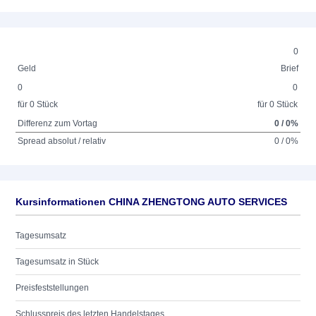
0
Geld
Brief
0
0
für 0 Stück
für 0 Stück
Differenz zum Vortag
0 / 0%
Spread absolut / relativ
0 / 0%
Kursinformationen CHINA ZHENGTONG AUTO SERVICES
Tagesumsatz
Tagesumsatz in Stück
Preisfeststellungen
Schlusspreis des letzten Handelstages