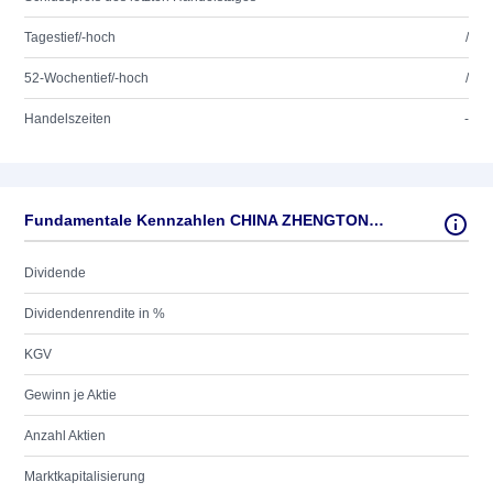
Tagestief/-hoch
/
52-Wochentief/-hoch
/
Handelszeiten
-
Fundamentale Kennzahlen CHINA ZHENGTONG AUTO SERVICES
Dividende
Dividendenrendite in %
KGV
Gewinn je Aktie
Anzahl Aktien
Marktkapitalisierung