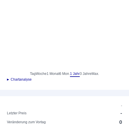
Tag
Woche
1 Monat
6 Mon.
1 Jahr
3 Jahre
Max.
► Chartanalyse
-
-
Letzter Preis
0
Veränderung zum Vortag