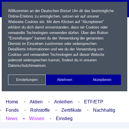
Willkommen an der Deutschen Börse! Um dir das bestmögliche
Online-Erlebnis zu ermöglichen, setzen wir auf unserer
Webseite Cookies ein. Mit dem Klicken auf "Akzeptieren"
erklärst du dich damit einverstanden, dass wir Cookies oder
verwandte Technologien verwenden dürfen. Über den Button
"Einstellungen" kannst du der Verwendung der genannten
Dienste im Einzelnen zustimmen oder widersprechen.
Detaillierte Informationen und wie du der Verwendung von
Cookies und verwandten Technologien auf dieser Website
Name / WKN / ISIN / Kürzel
jederzeit widersprechen kannst, findest du in unseren
Datenschutzhinweisen
.
Newsletter
Kontakt
English
Einstellungen
Ablehnen
Akzeptieren
Xetra Realtime
Watchlist
Portfolio
Login
Home
Aktien
Anleihen
ETF/ETP
Fonds
Rohstoffe
Zertifikate
Nachhaltig
News
Wissen
Einstieg