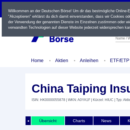
LIVE
Willkommen an der Deutschen Börse! Um dir das bestmögliche Online-Erl
"Akzeptieren" erklärst du dich damit einverstanden, dass wir Cookies o
der Verwendung der genannten Dienste im Einzelnen zustimmen oder wid
verwandten Technologien auf dieser Website jederzeit widersprechen kan
Name / W
Home
Aktien
Anleihen
ETF/ETP
China Taiping Ins
ISIN: HK0000055878
| WKN: A0YA1F
| Kürzel: HIUC
| Typ: Akti
Übersicht
Charts
News
K
◄