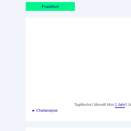
Frankfurt
Tag
Woche
1 Monat
6 Mon.
1 Jahr
3 J
► Chartanalyse