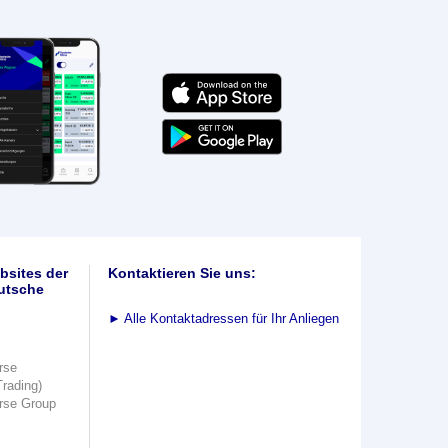
bsites der
Kontaktieren Sie uns:
utsche
►
Alle Kontaktadressen für Ihr Anliegen
rse
Trading)
rse Group