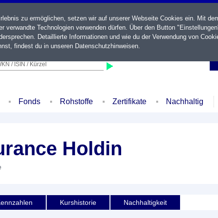
ebnis zu ermöglichen, setzen wir auf unserer Webseite Cookies ein. Mit de
der verwandte Technologien verwenden dürfen. Über den Button "Einstellungen
ersprechen. Detaillierte Informationen und wie du der Verwendung von Cooki
nst, findest du in unseren
Datenschutzhinweisen
.
KN / ISIN / Kürzel
Fonds
Rohstoffe
Zertifikate
Nachhaltig
urance Holdin
e
ennzahlen
Kurshistorie
Nachhaltigkeit