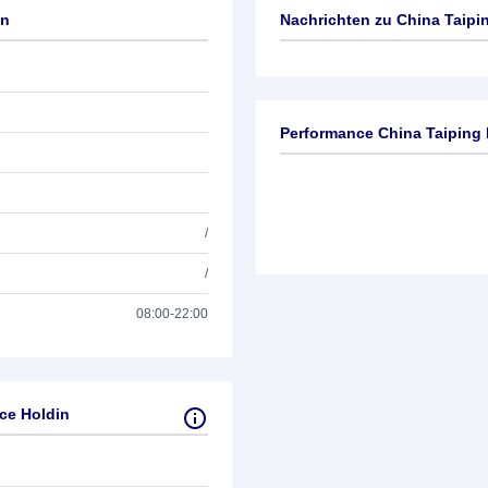
in
Nachrichten zu
China Taipin
Keine News verfügbar
Performance China Taiping 
/
/
08:00-22:00
ce Holdin