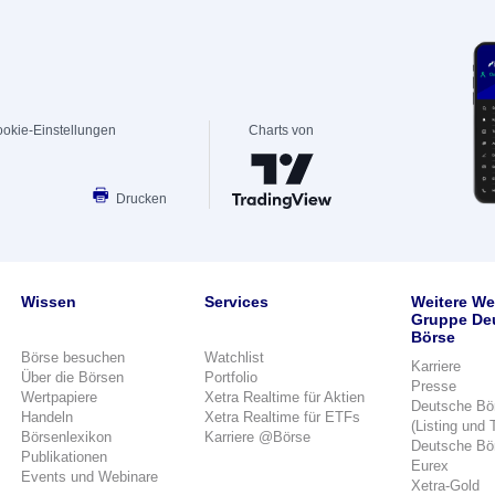
okie-Einstellungen
Charts von
Drucken
Wissen
Services
Weitere We
Gruppe De
Börse
Börse besuchen
Watchlist
Karriere
Über die Börsen
Portfolio
Presse
Wertpapiere
Xetra Realtime für Aktien
Deutsche Bö
Handeln
Xetra Realtime für ETFs
(Listing und 
Börsenlexikon
Karriere @Börse
Deutsche Bö
Publikationen
Eurex
Events und Webinare
Xetra-Gold