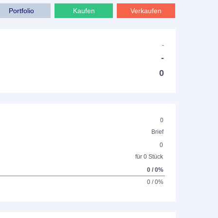
Portfolio
Kaufen
Verkaufen
-
-
0
0
Brief
0
für 0 Stück
0 / 0%
0 / 0%