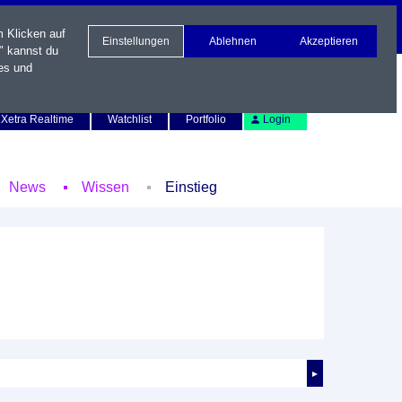
m Klicken auf
Einstellungen
Ablehnen
Akzeptieren
" kannst du
es und
Newsletter
Kontakt
English
Xetra Realtime
Watchlist
Portfolio
Login
News
Wissen
Einstieg
►