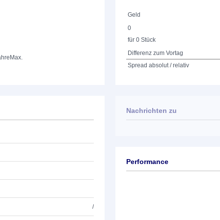
Geld
0
für 0 Stück
Differenz zum Vortag
ahre
Max.
Spread absolut / relativ
Nachrichten zu
Keine News verfügbar
Performance
/