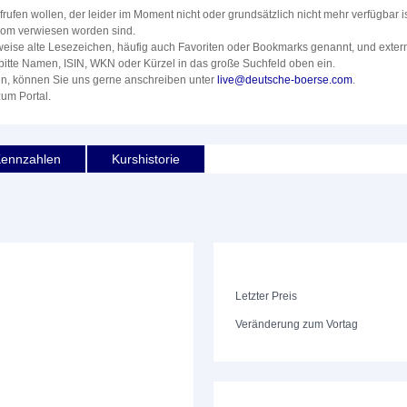
rufen wollen, der leider im Moment nicht oder grundsätzlich nicht mehr verfügbar i
.com verwiesen worden sind.
rweise alte Lesezeichen, häufig auch Favoriten oder Bookmarks genannt, und extern
bitte Namen, ISIN, WKN oder Kürzel in das große Suchfeld oben ein.
den, können Sie uns gerne anschreiben unter
live@deutsche-boerse.com
.
zum Portal.
ennzahlen
Kurshistorie
Letzter Preis
Veränderung zum Vortag