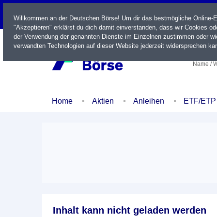
LIVE
Willkommen an der Deutschen Börse! Um dir das bestmögliche Online-Erl
"Akzeptieren" erklärst du dich damit einverstanden, dass wir Cookies o
der Verwendung der genannten Dienste im Einzelnen zustimmen oder wid
verwandten Technologien auf dieser Website jederzeit widersprechen kan
Name / W
Home
Aktien
Anleihen
ETF/ETP
Inhalt kann nicht geladen werden