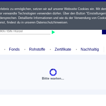
ebnis zu ermöglichen, setzen wir auf unserer Webseite Cookies ein. Mit de
der verwandte Technologien verwenden dürfen. Über den Button "Einstellungen
ersprechen. Detaillierte Informationen und wie du der Verwendung von Cooki
nst, findest du in unseren
Datenschutzhinweisen
.
KN / ISIN / Kürzel
Fonds
Rohstoffe
Zertifikate
Nachhaltig
Bitte warten...