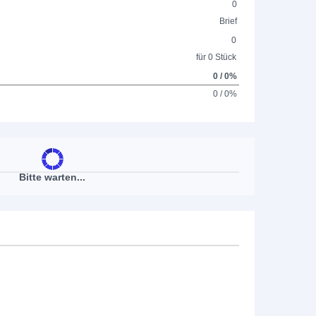
0
Brief
0
für 0 Stück
0 / 0%
0 / 0%
Bitte warten...