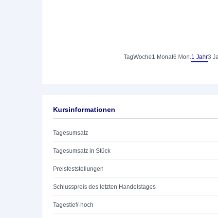
Tag
Woche
1 Monat
6 Mon.
1 Jahr
3 J
Kursinformationen
Tagesumsatz
Tagesumsatz in Stück
Preisfeststellungen
Schlusspreis des letzten Handelstages
Tagestief/-hoch