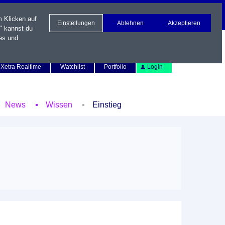
m Klicken auf
Einstellungen
Ablehnen
Akzeptieren
" kannst du
es und
Newsletter
Kontakt
English
Xetra Realtime
Watchlist
Portfolio
Login
News
Wissen
Einstieg