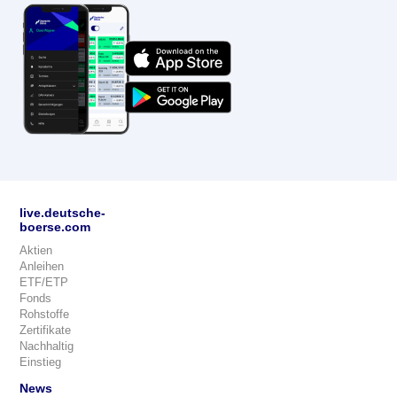
live.deutsche-
boerse.com
Aktien
Anleihen
ETF/ETP
Fonds
Rohstoffe
Zertifikate
Nachhaltig
Einstieg
News