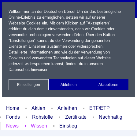
Willkommen an der Deutschen Börse! Um dir das bestmögliche
Online-Erlebnis zu ermöglichen, setzen wir auf unserer
Webseite Cookies ein. Mit dem Klicken auf "Akzeptieren"
erklärst du dich damit einverstanden, dass wir Cookies oder
verwandte Technologien verwenden dürfen. Über den Button
"Einstellungen" kannst du der Verwendung der genannten
Dienste im Einzelnen zustimmen oder widersprechen.
Detaillierte Informationen und wie du der Verwendung von
Cookies und verwandten Technologien auf dieser Website
Name / WKN / ISIN / Kürzel
jederzeit widersprechen kannst, findest du in unseren
Datenschutzhinweisen
.
Newsletter
Kontakt
English
Einstellungen
Ablehnen
Akzeptieren
Xetra Realtime
Watchlist
Portfolio
Login
Home
Aktien
Anleihen
ETF/ETP
Fonds
Rohstoffe
Zertifikate
Nachhaltig
News
Wissen
Einstieg