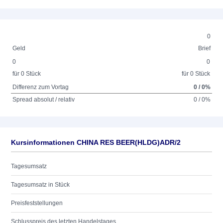
0
Geld
Brief
0
0
für 0 Stück
für 0 Stück
Differenz zum Vortag
0 / 0%
Spread absolut / relativ
0 / 0%
Kursinformationen CHINA RES BEER(HLDG)ADR/2
Tagesumsatz
Tagesumsatz in Stück
Preisfeststellungen
Schlusspreis des letzten Handelstages