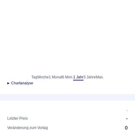
Tag
Woche
1 Monat
6 Mon.
1 Jahr
3 Jahre
Max.
► Chartanalyse
-
-
Letzter Preis
0
Veränderung zum Vortag