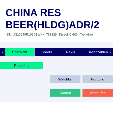
CHINA RES
BEER(HLDG)ADR/2
ISIN: US16940R1095
| WKN: 798329
| Kürzel: CHK0
| Typ: Aktie
Übersicht
Charts
News
Kennzahlen
◄
►
Frankfurt
Watchlist
Portfolio
Kaufen
Verkaufen