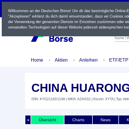
LIVE
Willkommen an der Deutschen Börse! Um dir das bestmögliche Online-Erl
"Akzeptieren" erklärst du dich damit einverstanden, dass wir Cookies o
der Verwendung der genannten Dienste im Einzelnen zustimmen oder wid
verwandten Technologien auf dieser Website jederzeit widersprechen kan
Name / W
Home
Aktien
Anleihen
ETF/ETP
CHINA HUARONG 
ISIN: KYG2116D1198
| WKN: A2AGS2
| Kürzel: XYTA
| Typ: Akt
Übersicht
Charts
News
K
◄