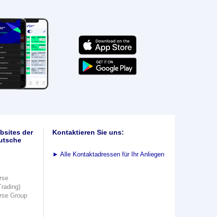
bsites der
Kontaktieren Sie uns:
utsche
►
Alle Kontaktadressen für Ihr Anliegen
rse
Trading)
rse Group