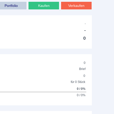
Portfolio
Kaufen
Verkaufen
-
-
0
0
Brief
0
für 0 Stück
0 / 0%
0 / 0%