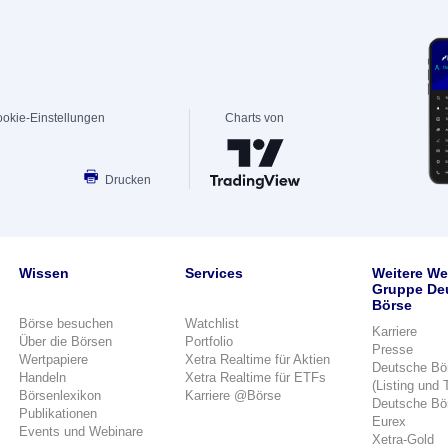
okie-Einstellungen
Charts von
Drucken
Wissen
Services
Weitere We
Gruppe De
Börse
Börse besuchen
Watchlist
Karriere
Über die Börsen
Portfolio
Presse
Wertpapiere
Xetra Realtime für Aktien
Deutsche Bö
Handeln
Xetra Realtime für ETFs
(Listing und 
Börsenlexikon
Karriere @Börse
Deutsche Bö
Publikationen
Eurex
Events und Webinare
Xetra-Gold