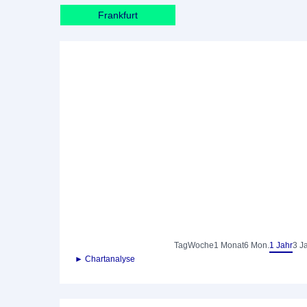
Frankfurt
Tag
Woche
1 Monat
6 Mon.
1 Jahr
3 J
► Chartanalyse