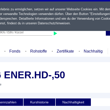
ebnis zu ermöglichen, setzen wir auf unserer Webseite Cookies ein. Mit de
der verwandte Technologien verwenden dürfen. Über den Button "Einstellungen
ersprechen. Detaillierte Informationen und wie du der Verwendung von Cooki
nst, findest du in unseren
Datenschutzhinweisen
.
KN / ISIN / Kürzel
Fonds
Rohstoffe
Zertifikate
Nachhaltig
ENER.HD-,50
ie
ennzahlen
Kurshistorie
Nachhaltigkeit