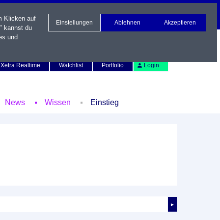
m Klicken auf
Einstellungen
Ablehnen
Akzeptieren
" kannst du
es und
Newsletter
Kontakt
English
Xetra Realtime
Watchlist
Portfolio
Login
News
Wissen
Einstieg
►