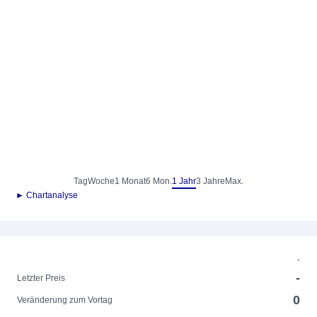
Tag
Woche
1 Monat
6 Mon.
1 Jahr
3 Jahre
Max.
► Chartanalyse
-
-
Letzter Preis
0
Veränderung zum Vortag