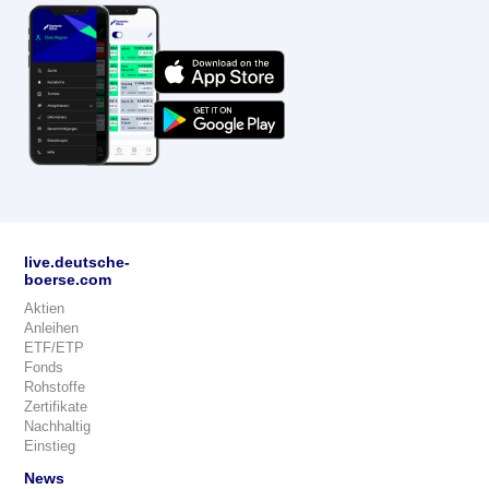
live.deutsche-
boerse.com
Aktien
Anleihen
ETF/ETP
Fonds
Rohstoffe
Zertifikate
Nachhaltig
Einstieg
News