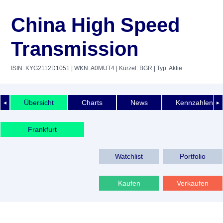
China High Speed
Transmission
ISIN: KYG2112D1051
| WKN: A0MUT4
| Kürzel: BGR
| Typ: Aktie
Übersicht
Charts
News
Kennzahlen
◄
►
Frankfurt
Watchlist
Portfolio
Kaufen
Verkaufen