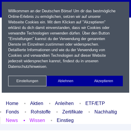
Willkommen an der Deutschen Börse! Um dir das bestmögliche
Online-Erlebnis zu ermöglichen, setzen wir auf unserer
Webseite Cookies ein. Mit dem Klicken auf "Akzeptieren"
erklärst du dich damit einverstanden, dass wir Cookies oder
verwandte Technologien verwenden dürfen. Über den Button
"Einstellungen" kannst du der Verwendung der genannten
Dienste im Einzelnen zustimmen oder widersprechen.
Detaillierte Informationen und wie du der Verwendung von
Cookies und verwandten Technologien auf dieser Website
Name / WKN / ISIN / Kürzel
jederzeit widersprechen kannst, findest du in unseren
Datenschutzhinweisen
.
Newsletter
Kontakt
English
Einstellungen
Ablehnen
Akzeptieren
Xetra Realtime
Watchlist
Portfolio
Login
Home
Aktien
Anleihen
ETF/ETP
Fonds
Rohstoffe
Zertifikate
Nachhaltig
News
Wissen
Einstieg