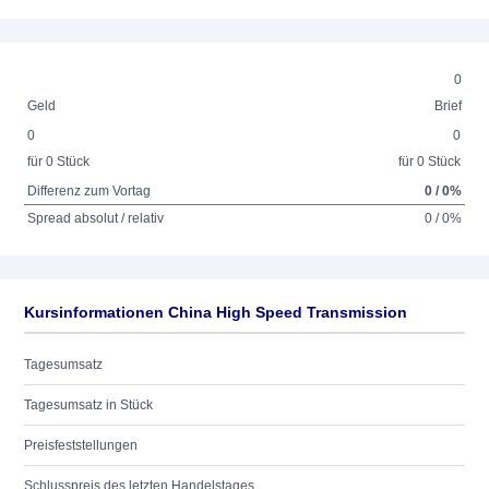
0
Geld
Brief
0
0
für 0 Stück
für 0 Stück
Differenz zum Vortag
0 / 0%
Spread absolut / relativ
0 / 0%
Kursinformationen China High Speed Transmission
Tagesumsatz
Tagesumsatz in Stück
Preisfeststellungen
Schlusspreis des letzten Handelstages