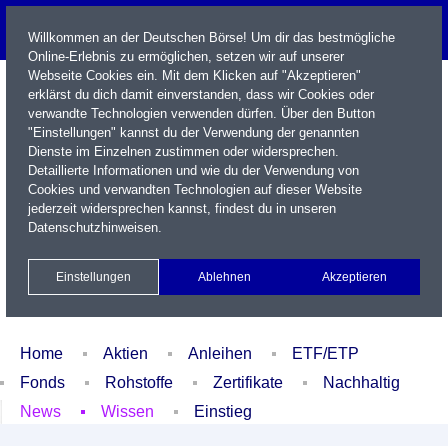
Willkommen an der Deutschen Börse! Um dir das bestmögliche
Online-Erlebnis zu ermöglichen, setzen wir auf unserer
Webseite Cookies ein. Mit dem Klicken auf "Akzeptieren"
erklärst du dich damit einverstanden, dass wir Cookies oder
verwandte Technologien verwenden dürfen. Über den Button
"Einstellungen" kannst du der Verwendung der genannten
Dienste im Einzelnen zustimmen oder widersprechen.
Detaillierte Informationen und wie du der Verwendung von
Cookies und verwandten Technologien auf dieser Website
Name / WKN / ISIN / Kürzel
jederzeit widersprechen kannst, findest du in unseren
Datenschutzhinweisen
.
Newsletter
Kontakt
English
Einstellungen
Ablehnen
Akzeptieren
Xetra Realtime
Watchlist
Portfolio
Login
Home
Aktien
Anleihen
ETF/ETP
Fonds
Rohstoffe
Zertifikate
Nachhaltig
News
Wissen
Einstieg