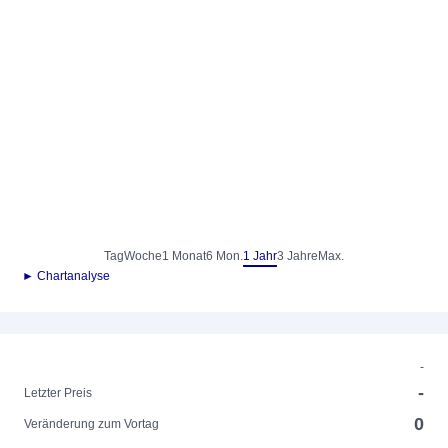
Tag
Woche
1 Monat
6 Mon.
1 Jahr
3 Jahre
Max.
► Chartanalyse
-
-
Letzter Preis
0
Veränderung zum Vortag