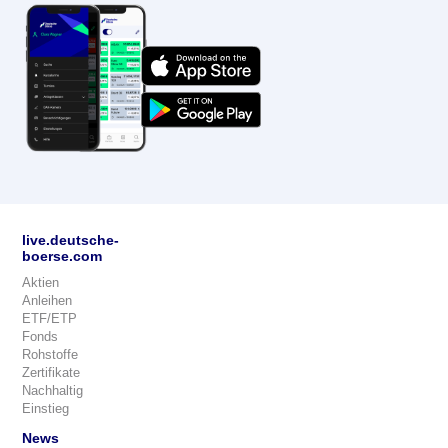
live.deutsche-
boerse.com
Aktien
Anleihen
ETF/ETP
Fonds
Rohstoffe
Zertifikate
Nachhaltig
Einstieg
News