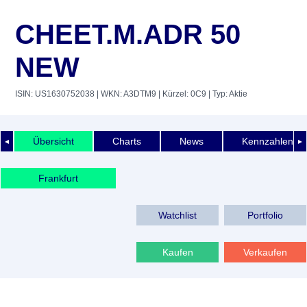
CHEET.M.ADR 50
NEW
ISIN: US1630752038
| WKN: A3DTM9
| Kürzel: 0C9
| Typ: Aktie
Übersicht
Charts
News
Kennzahlen
◄
►
Frankfurt
Watchlist
Portfolio
Kaufen
Verkaufen