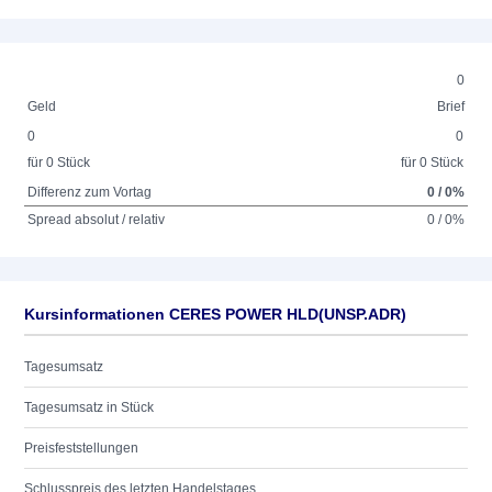
0
Geld
Brief
0
0
für 0 Stück
für 0 Stück
Differenz zum Vortag
0 / 0%
Spread absolut / relativ
0 / 0%
Kursinformationen CERES POWER HLD(UNSP.ADR)
Tagesumsatz
Tagesumsatz in Stück
Preisfeststellungen
Schlusspreis des letzten Handelstages