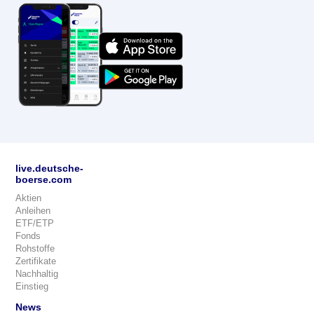
live.deutsche-
boerse.com
Aktien
Anleihen
ETF/ETP
Fonds
Rohstoffe
Zertifikate
Nachhaltig
Einstieg
News