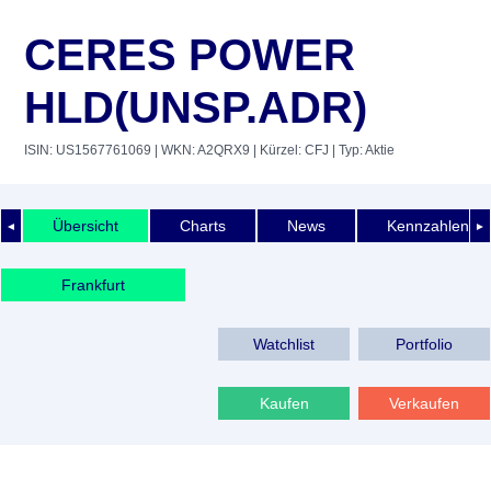
CERES POWER
HLD(UNSP.ADR)
ISIN: US1567761069
| WKN: A2QRX9
| Kürzel: CFJ
| Typ: Aktie
Übersicht
Charts
News
Kennzahlen
◄
►
Frankfurt
Watchlist
Portfolio
Kaufen
Verkaufen