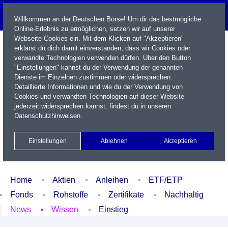
Willkommen an der Deutschen Börse! Um dir das bestmögliche
Online-Erlebnis zu ermöglichen, setzen wir auf unserer
Webseite Cookies ein. Mit dem Klicken auf "Akzeptieren"
erklärst du dich damit einverstanden, dass wir Cookies oder
verwandte Technologien verwenden dürfen. Über den Button
"Einstellungen" kannst du der Verwendung der genannten
Dienste im Einzelnen zustimmen oder widersprechen.
Detaillierte Informationen und wie du der Verwendung von
Cookies und verwandten Technologien auf dieser Website
Name / WKN / ISIN / Kürzel
jederzeit widersprechen kannst, findest du in unseren
Datenschutzhinweisen
.
Newsletter
Kontakt
English
Einstellungen
Ablehnen
Akzeptieren
Xetra Realtime
Watchlist
Portfolio
Login
Home
Aktien
Anleihen
ETF/ETP
Fonds
Rohstoffe
Zertifikate
Nachhaltig
News
Wissen
Einstieg