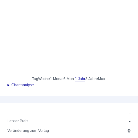
Tag
Woche
1 Monat
6 Mon.
1 Jahr
3 Jahre
Max.
► Chartanalyse
-
-
Letzter Preis
0
Veränderung zum Vortag