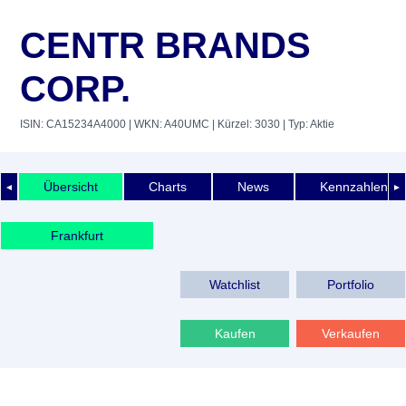
CENTR BRANDS
CORP.
ISIN: CA15234A4000
| WKN: A40UMC
| Kürzel: 3030
| Typ: Aktie
Übersicht
Charts
News
Kennzahlen
◄
►
Frankfurt
Watchlist
Portfolio
Kaufen
Verkaufen