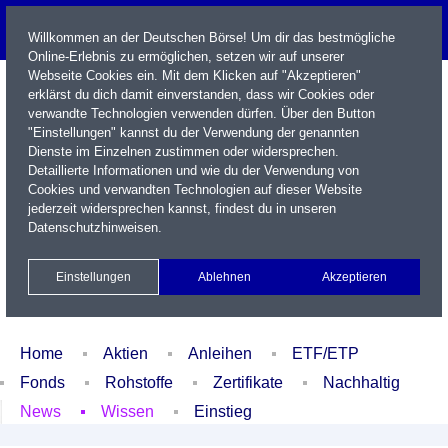
Willkommen an der Deutschen Börse! Um dir das bestmögliche
Online-Erlebnis zu ermöglichen, setzen wir auf unserer
Webseite Cookies ein. Mit dem Klicken auf "Akzeptieren"
erklärst du dich damit einverstanden, dass wir Cookies oder
verwandte Technologien verwenden dürfen. Über den Button
"Einstellungen" kannst du der Verwendung der genannten
Dienste im Einzelnen zustimmen oder widersprechen.
Detaillierte Informationen und wie du der Verwendung von
Cookies und verwandten Technologien auf dieser Website
Name / WKN / ISIN / Kürzel
jederzeit widersprechen kannst, findest du in unseren
Datenschutzhinweisen
.
Newsletter
Kontakt
English
Einstellungen
Ablehnen
Akzeptieren
Xetra Realtime
Watchlist
Portfolio
Login
Home
Aktien
Anleihen
ETF/ETP
Fonds
Rohstoffe
Zertifikate
Nachhaltig
News
Wissen
Einstieg