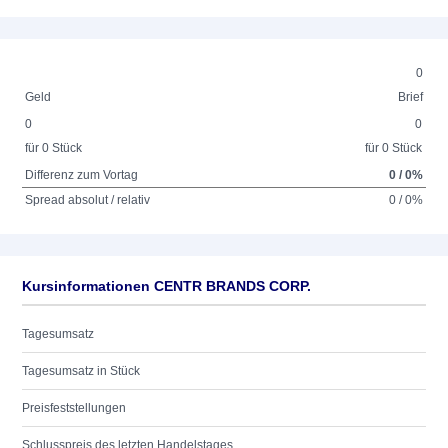
0
Geld
Brief
0
0
für 0 Stück
für 0 Stück
Differenz zum Vortag
0 / 0%
Spread absolut / relativ
0 / 0%
Kursinformationen CENTR BRANDS CORP.
Tagesumsatz
Tagesumsatz in Stück
Preisfeststellungen
Schlusspreis des letzten Handelstages