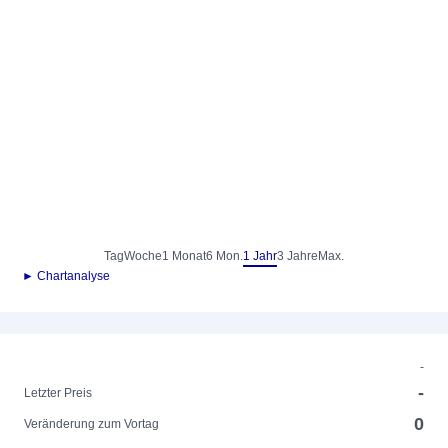
Tag
Woche
1 Monat
6 Mon.
1 Jahr
3 Jahre
Max.
► Chartanalyse
-
-
Letzter Preis
0
Veränderung zum Vortag