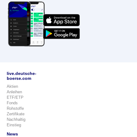
live.deutsche-
boerse.com
Aktien
Anleihen
ETF/ETP
Fonds
Rohstoffe
Zertifikate
Nachhaltig
Einstieg
News