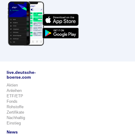
live.deutsche-
boerse.com
Aktien
Anleihen
ETF/ETP
Fonds
Rohstoffe
Zertifikate
Nachhaltig
Einstieg
News