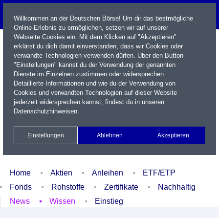
Willkommen an der Deutschen Börse! Um dir das bestmögliche
Online-Erlebnis zu ermöglichen, setzen wir auf unserer
Webseite Cookies ein. Mit dem Klicken auf "Akzeptieren"
erklärst du dich damit einverstanden, dass wir Cookies oder
verwandte Technologien verwenden dürfen. Über den Button
"Einstellungen" kannst du der Verwendung der genannten
Dienste im Einzelnen zustimmen oder widersprechen.
Detaillierte Informationen und wie du der Verwendung von
Cookies und verwandten Technologien auf dieser Website
Name / WKN / ISIN / Kürzel
jederzeit widersprechen kannst, findest du in unseren
Datenschutzhinweisen
.
Newsletter
Kontakt
English
Einstellungen
Ablehnen
Akzeptieren
Xetra Realtime
Watchlist
Portfolio
Login
Home
Aktien
Anleihen
ETF/ETP
Fonds
Rohstoffe
Zertifikate
Nachhaltig
News
Wissen
Einstieg