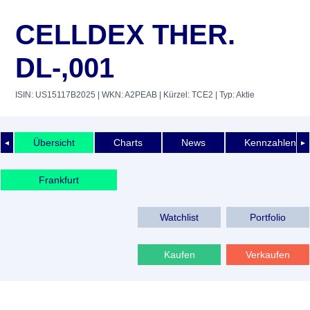
CELLDEX THER.
DL-,001
ISIN: US15117B2025
| WKN: A2PEAB
| Kürzel: TCE2
| Typ: Aktie
Übersicht
Charts
News
Kennzahlen
◄
►
Frankfurt
Watchlist
Portfolio
Kaufen
Verkaufen