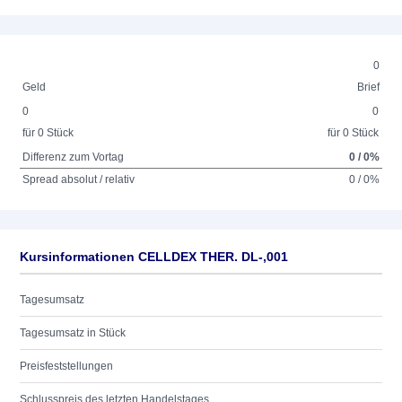
0
Geld
Brief
0
0
für 0 Stück
für 0 Stück
Differenz zum Vortag
0 / 0%
Spread absolut / relativ
0 / 0%
Kursinformationen CELLDEX THER. DL-,001
Tagesumsatz
Tagesumsatz in Stück
Preisfeststellungen
Schlusspreis des letzten Handelstages