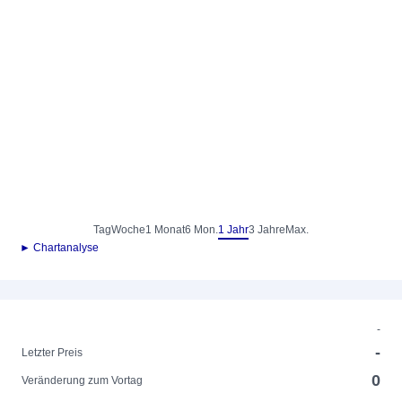
Tag
Woche
1 Monat
6 Mon.
1 Jahr
3 Jahre
Max.
► Chartanalyse
-
-
Letzter Preis
0
Veränderung zum Vortag