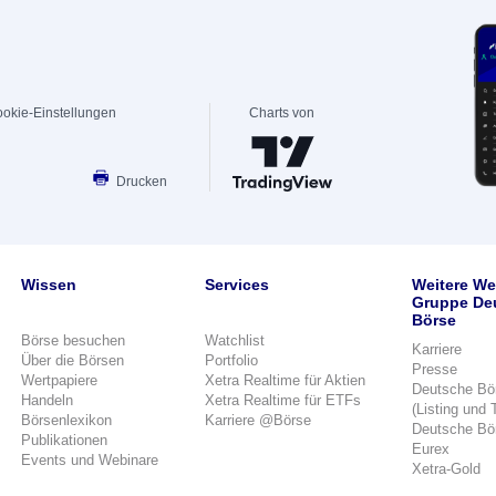
okie-Einstellungen
Charts von
Drucken
Wissen
Services
Weitere We
Gruppe De
Börse
Börse besuchen
Watchlist
Karriere
Über die Börsen
Portfolio
Presse
Wertpapiere
Xetra Realtime für Aktien
Deutsche Bö
Handeln
Xetra Realtime für ETFs
(Listing und 
Börsenlexikon
Karriere @Börse
Deutsche Bö
Publikationen
Eurex
Events und Webinare
Xetra-Gold