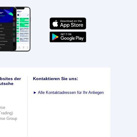
bsites der
Kontaktieren Sie uns:
utsche
►
Alle Kontaktadressen für Ihr Anliegen
rse
Trading)
rse Group