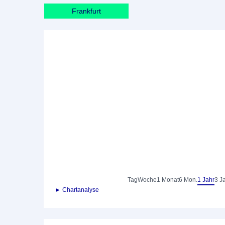
Frankfurt
Tag
Woche
1 Monat
6 Mon.
1 Jahr
3 J
► Chartanalyse