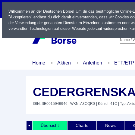
LIVE
Willkommen an der Deutschen Börse! Um dir das bestmögliche Online-Erl
"Akzeptieren" erklärst du dich damit einverstanden, dass wir Cookies o
der Verwendung der genannten Dienste im Einzelnen zustimmen oder wid
verwandten Technologien auf dieser Website jederzeit widersprechen kan
Name / W
Home
Aktien
Anleihen
ETF/ETP
CEDERGRENSKA
ISIN: SE0015949946
| WKN: A3CQRS
| Kürzel: 41C
| Typ: Akti
Übersicht
Charts
News
K
◄