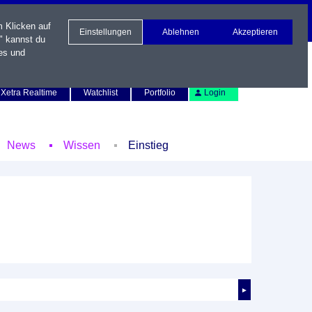
m Klicken auf
Einstellungen
Ablehnen
Akzeptieren
" kannst du
es und
Newsletter
Kontakt
English
Xetra Realtime
Watchlist
Portfolio
Login
News
Wissen
Einstieg
►