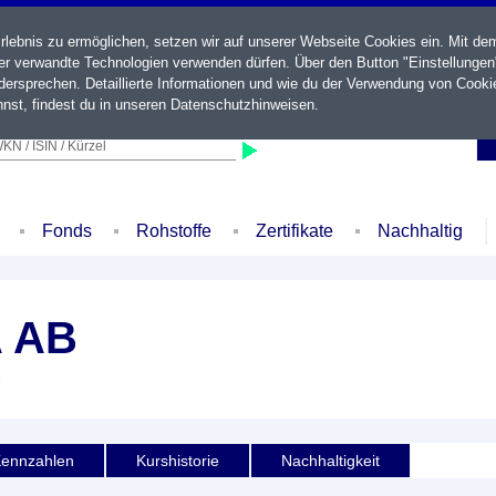
ebnis zu ermöglichen, setzen wir auf unserer Webseite Cookies ein. Mit de
der verwandte Technologien verwenden dürfen. Über den Button "Einstellungen
ersprechen. Detaillierte Informationen und wie du der Verwendung von Cooki
nst, findest du in unseren
Datenschutzhinweisen
.
KN / ISIN / Kürzel
Fonds
Rohstoffe
Zertifikate
Nachhaltig
 AB
e
ennzahlen
Kurshistorie
Nachhaltigkeit