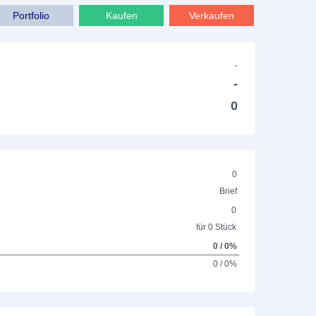
Portfolio
Kaufen
Verkaufen
-
-
0
0
Brief
0
für 0 Stück
0 / 0%
0 / 0%