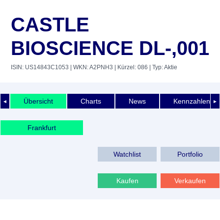
CASTLE
BIOSCIENCE DL-,001
ISIN: US14843C1053
| WKN: A2PNH3
| Kürzel: 086
| Typ: Aktie
Übersicht
Charts
News
Kennzahlen
◄
►
Frankfurt
Watchlist
Portfolio
Kaufen
Verkaufen