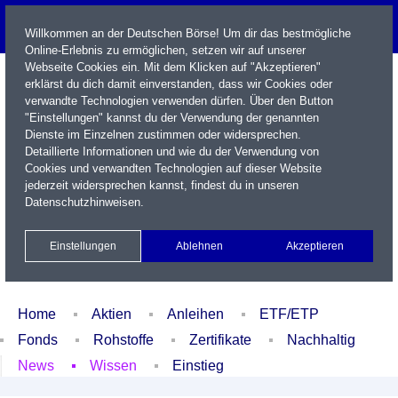
Willkommen an der Deutschen Börse! Um dir das bestmögliche
Online-Erlebnis zu ermöglichen, setzen wir auf unserer
Webseite Cookies ein. Mit dem Klicken auf "Akzeptieren"
erklärst du dich damit einverstanden, dass wir Cookies oder
verwandte Technologien verwenden dürfen. Über den Button
"Einstellungen" kannst du der Verwendung der genannten
Dienste im Einzelnen zustimmen oder widersprechen.
Detaillierte Informationen und wie du der Verwendung von
Cookies und verwandten Technologien auf dieser Website
Name / WKN / ISIN / Kürzel
jederzeit widersprechen kannst, findest du in unseren
Datenschutzhinweisen
.
Newsletter
Kontakt
English
Einstellungen
Ablehnen
Akzeptieren
Xetra Realtime
Watchlist
Portfolio
Login
Home
Aktien
Anleihen
ETF/ETP
Fonds
Rohstoffe
Zertifikate
Nachhaltig
News
Wissen
Einstieg