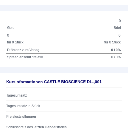
0
Geld
Brief
0
0
für 0 Stück
für 0 Stück
Differenz zum Vortag
0 / 0%
Spread absolut / relativ
0 / 0%
Kursinformationen CASTLE BIOSCIENCE DL-,001
Tagesumsatz
Tagesumsatz in Stück
Preisfeststellungen
Schlusspreis des letzten Handelstages