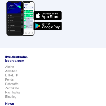
live.deutsche-
boerse.com
Aktien
Anleihen
ETF/ETP
Fonds
Rohstoffe
Zertifikate
Nachhaltig
Einstieg
News