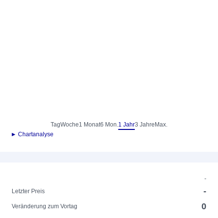
Tag
Woche
1 Monat
6 Mon.
1 Jahr
3 Jahre
Max.
► Chartanalyse
-
-
Letzter Preis
0
Veränderung zum Vortag