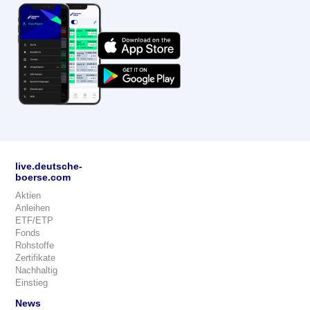
live.deutsche-
boerse.com
Aktien
Anleihen
ETF/ETP
Fonds
Rohstoffe
Zertifikate
Nachhaltig
Einstieg
News