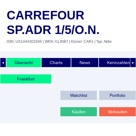
CARREFOUR
SP.ADR 1/5/O.N.
ISIN: US1444302046
| WKN: A1JNB7
| Kürzel: CAR1
| Typ: Aktie
Übersicht
Charts
News
Kennzahlen
◄
►
Frankfurt
Watchlist
Portfolio
Kaufen
Verkaufen