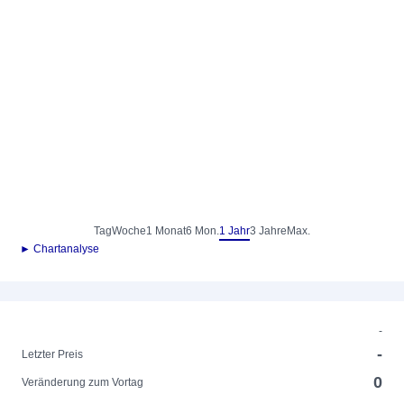
Tag
Woche
1 Monat
6 Mon.
1 Jahr
3 Jahre
Max.
► Chartanalyse
-
-
Letzter Preis
0
Veränderung zum Vortag