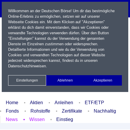
Willkommen an der Deutschen Börse! Um dir das bestmögliche
Online-Erlebnis zu ermöglichen, setzen wir auf unserer
Webseite Cookies ein. Mit dem Klicken auf "Akzeptieren"
erklärst du dich damit einverstanden, dass wir Cookies oder
verwandte Technologien verwenden dürfen. Über den Button
"Einstellungen" kannst du der Verwendung der genannten
Dienste im Einzelnen zustimmen oder widersprechen.
Detaillierte Informationen und wie du der Verwendung von
Cookies und verwandten Technologien auf dieser Website
Name / WKN / ISIN / Kürzel
jederzeit widersprechen kannst, findest du in unseren
Datenschutzhinweisen
.
Newsletter
Kontakt
English
Einstellungen
Ablehnen
Akzeptieren
Xetra Realtime
Watchlist
Portfolio
Login
Home
Aktien
Anleihen
ETF/ETP
Fonds
Rohstoffe
Zertifikate
Nachhaltig
News
Wissen
Einstieg