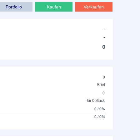
Portfolio
Kaufen
Verkaufen
-
-
0
0
Brief
0
für 0 Stück
0 / 0%
0 / 0%