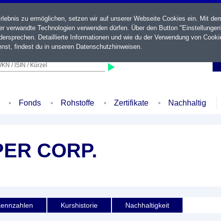
ebnis zu ermöglichen, setzen wir auf unserer Webseite Cookies ein. Mit de
der verwandte Technologien verwenden dürfen. Über den Button "Einstellungen
ersprechen. Detaillierte Informationen und wie du der Verwendung von Cooki
nst, findest du in unseren
Datenschutzhinweisen
.
KN / ISIN / Kürzel
Fonds
Rohstoffe
Zertifikate
Nachhaltig
ER CORP.
ennzahlen
Kurshistorie
Nachhaltigkeit