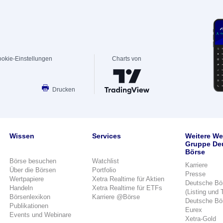
okie-Einstellungen
Charts von
Drucken
Wissen
Services
Weitere We
Gruppe De
Börse
Börse besuchen
Watchlist
Karriere
Über die Börsen
Portfolio
Presse
Wertpapiere
Xetra Realtime für Aktien
Deutsche Bö
Handeln
Xetra Realtime für ETFs
(Listing und 
Börsenlexikon
Karriere @Börse
Deutsche Bö
Publikationen
Eurex
Events und Webinare
Xetra-Gold