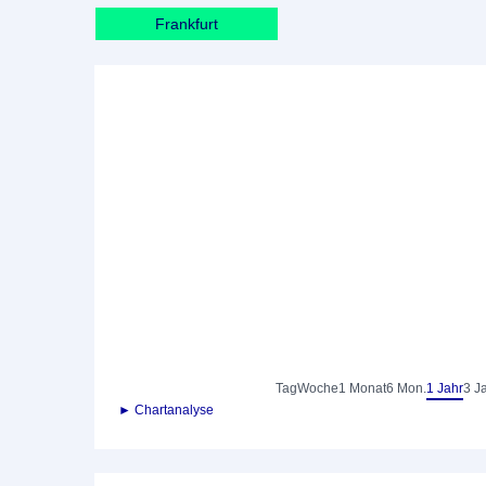
Frankfurt
Tag
Woche
1 Monat
6 Mon.
1 Jahr
3 J
► Chartanalyse