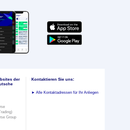
bsites der
Kontaktieren Sie uns:
utsche
►
Alle Kontaktadressen für Ihr Anliegen
rse
Trading)
rse Group