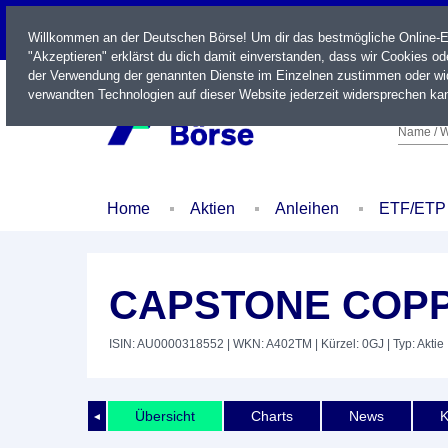
LIVE
Willkommen an der Deutschen Börse! Um dir das bestmögliche Online-Erl
"Akzeptieren" erklärst du dich damit einverstanden, dass wir Cookies o
der Verwendung der genannten Dienste im Einzelnen zustimmen oder wid
verwandten Technologien auf dieser Website jederzeit widersprechen kan
Name / W
Home
Aktien
Anleihen
ETF/ETP
CAPSTONE COPP
ISIN: AU0000318552
| WKN: A402TM
| Kürzel: 0GJ
| Typ: Aktie
Übersicht
Charts
News
K
◄