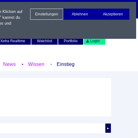
m Klicken auf
Einstellungen
Ablehnen
Akzeptieren
" kannst du
es und
Newsletter
Kontakt
English
Xetra Realtime
Watchlist
Portfolio
Login
News
Wissen
Einstieg
►