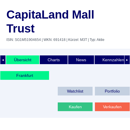
CapitaLand Mall
Trust
ISIN: SG1M51904654
| WKN: 691418
| Kürzel: M3T
| Typ: Aktie
Übersicht
Charts
News
Kennzahlen
◄
►
Frankfurt
Watchlist
Portfolio
Kaufen
Verkaufen