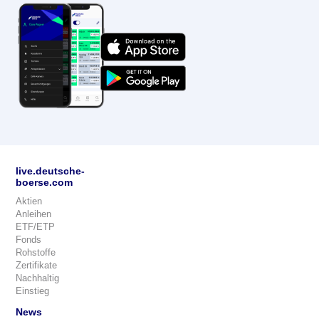
live.deutsche-
boerse.com
Aktien
Anleihen
ETF/ETP
Fonds
Rohstoffe
Zertifikate
Nachhaltig
Einstieg
News