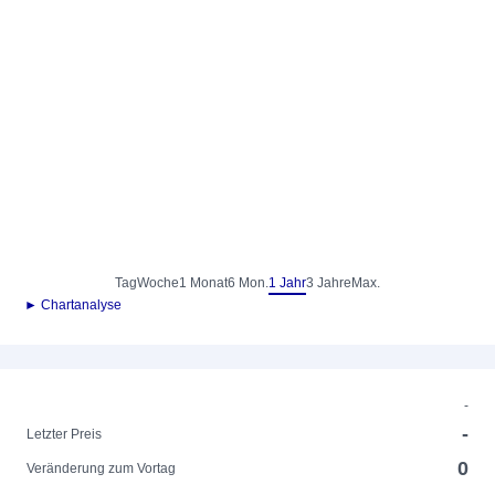
Tag
Woche
1 Monat
6 Mon.
1 Jahr
3 Jahre
Max.
► Chartanalyse
-
-
Letzter Preis
0
Veränderung zum Vortag