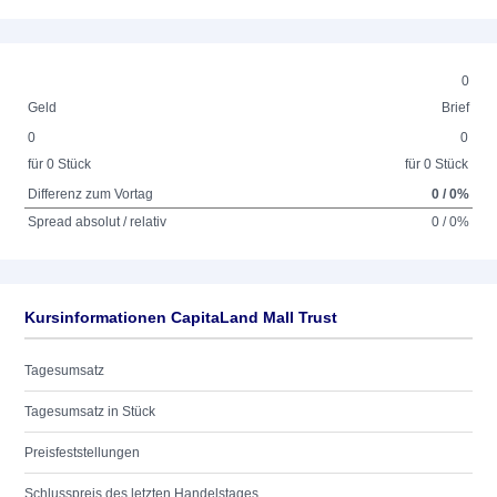
0
Geld
Brief
0
0
für 0 Stück
für 0 Stück
Differenz zum Vortag
0 / 0%
Spread absolut / relativ
0 / 0%
Kursinformationen CapitaLand Mall Trust
Tagesumsatz
Tagesumsatz in Stück
Preisfeststellungen
Schlusspreis des letzten Handelstages