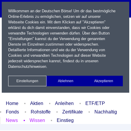
Willkommen an der Deutschen Börse! Um dir das bestmögliche
Online-Erlebnis zu ermöglichen, setzen wir auf unserer
Webseite Cookies ein. Mit dem Klicken auf "Akzeptieren"
erklärst du dich damit einverstanden, dass wir Cookies oder
verwandte Technologien verwenden dürfen. Über den Button
"Einstellungen" kannst du der Verwendung der genannten
Dienste im Einzelnen zustimmen oder widersprechen.
Detaillierte Informationen und wie du der Verwendung von
Cookies und verwandten Technologien auf dieser Website
Name / WKN / ISIN / Kürzel
jederzeit widersprechen kannst, findest du in unseren
Datenschutzhinweisen
.
Newsletter
Kontakt
English
Einstellungen
Ablehnen
Akzeptieren
Xetra Realtime
Watchlist
Portfolio
Login
Home
Aktien
Anleihen
ETF/ETP
Fonds
Rohstoffe
Zertifikate
Nachhaltig
News
Wissen
Einstieg