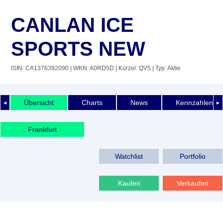
CANLAN ICE
SPORTS NEW
ISIN: CA1376392090
| WKN: A0RD5D
| Kürzel: QV5
| Typ: Aktie
Übersicht
Charts
News
Kennzahlen
◄
►
Frankfurt
Watchlist
Portfolio
Kaufen
Verkaufen