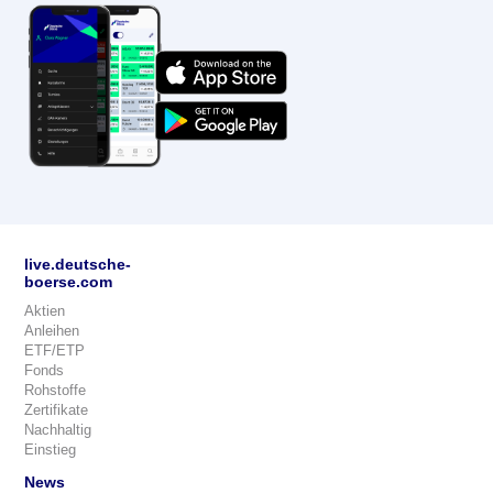
live.deutsche-
boerse.com
Aktien
Anleihen
ETF/ETP
Fonds
Rohstoffe
Zertifikate
Nachhaltig
Einstieg
News