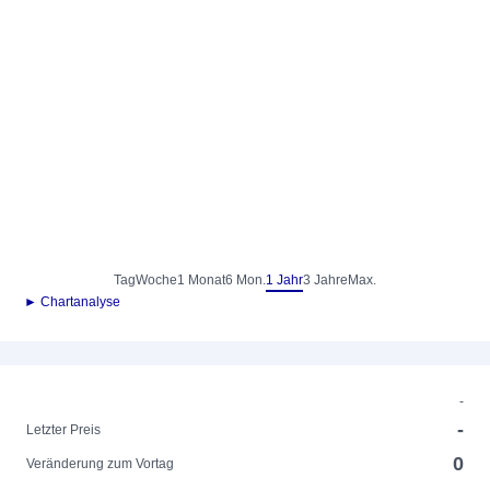
Tag
Woche
1 Monat
6 Mon.
1 Jahr
3 Jahre
Max.
► Chartanalyse
-
-
Letzter Preis
0
Veränderung zum Vortag