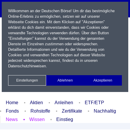
Willkommen an der Deutschen Börse! Um dir das bestmögliche
Online-Erlebnis zu ermöglichen, setzen wir auf unserer
Webseite Cookies ein. Mit dem Klicken auf "Akzeptieren"
erklärst du dich damit einverstanden, dass wir Cookies oder
verwandte Technologien verwenden dürfen. Über den Button
"Einstellungen" kannst du der Verwendung der genannten
Dienste im Einzelnen zustimmen oder widersprechen.
Detaillierte Informationen und wie du der Verwendung von
Cookies und verwandten Technologien auf dieser Website
Name / WKN / ISIN / Kürzel
jederzeit widersprechen kannst, findest du in unseren
Datenschutzhinweisen
.
Newsletter
Kontakt
English
Einstellungen
Ablehnen
Akzeptieren
Xetra Realtime
Watchlist
Portfolio
Login
Home
Aktien
Anleihen
ETF/ETP
Fonds
Rohstoffe
Zertifikate
Nachhaltig
News
Wissen
Einstieg