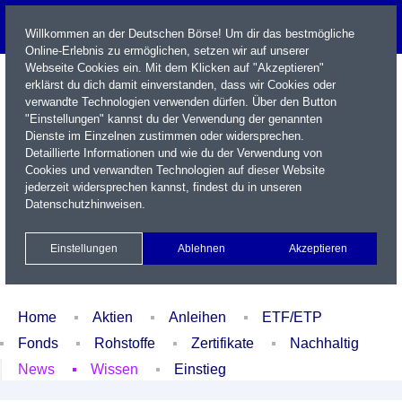
Willkommen an der Deutschen Börse! Um dir das bestmögliche
Online-Erlebnis zu ermöglichen, setzen wir auf unserer
Webseite Cookies ein. Mit dem Klicken auf "Akzeptieren"
erklärst du dich damit einverstanden, dass wir Cookies oder
verwandte Technologien verwenden dürfen. Über den Button
"Einstellungen" kannst du der Verwendung der genannten
Dienste im Einzelnen zustimmen oder widersprechen.
Detaillierte Informationen und wie du der Verwendung von
Cookies und verwandten Technologien auf dieser Website
Name / WKN / ISIN / Kürzel
jederzeit widersprechen kannst, findest du in unseren
Datenschutzhinweisen
.
Newsletter
Kontakt
English
Einstellungen
Ablehnen
Akzeptieren
Xetra Realtime
Watchlist
Portfolio
Login
Home
Aktien
Anleihen
ETF/ETP
Fonds
Rohstoffe
Zertifikate
Nachhaltig
News
Wissen
Einstieg