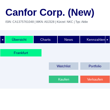
Canfor Corp. (New)
ISIN: CA1375761048
| WKN: A0J328
| Kürzel: NKC
| Typ: Aktie
Übersicht
Charts
News
Kennzahlen
◄
►
Frankfurt
Watchlist
Portfolio
Kaufen
Verkaufen