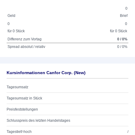
0
Geld
Brief
0
0
für 0 Stück
für 0 Stück
Differenz zum Vortag
0 / 0%
Spread absolut / relativ
0 / 0%
Kursinformationen Canfor Corp. (New)
Tagesumsatz
Tagesumsatz in Stück
Preisfeststellungen
Schlusspreis des letzten Handelstages
Tagestief/-hoch
/