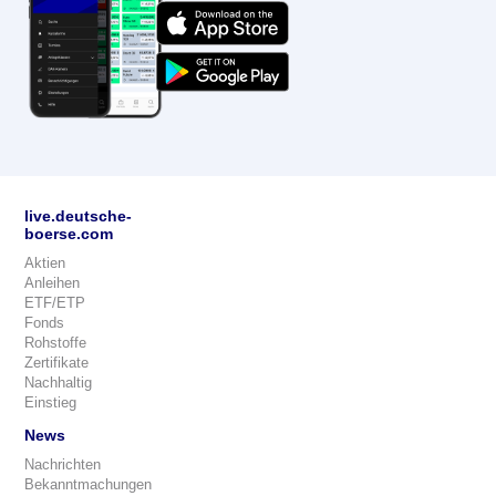
live.deutsche-
boerse.com
Aktien
Anleihen
ETF/ETP
Fonds
Rohstoffe
Zertifikate
Nachhaltig
Einstieg
News
Nachrichten
Bekanntmachungen