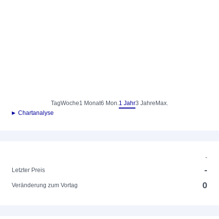
Tag
Woche
1 Monat
6 Mon.
1 Jahr
3 Jahre
Max.
► Chartanalyse
-
-
Letzter Preis
0
Veränderung zum Vortag