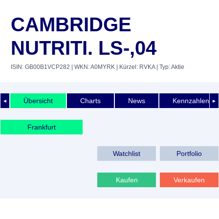
CAMBRIDGE
NUTRITI. LS-,04
ISIN: GB00B1VCP282
| WKN: A0MYRK
| Kürzel: RVKA
| Typ: Aktie
Übersicht
Charts
News
Kennzahlen
◄
►
Frankfurt
Watchlist
Portfolio
Kaufen
Verkaufen