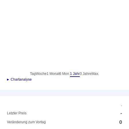
Tag
Woche
1 Monat
6 Mon.
1 Jahr
3 Jahre
Max.
► Chartanalyse
-
-
Letzter Preis
0
Veränderung zum Vortag