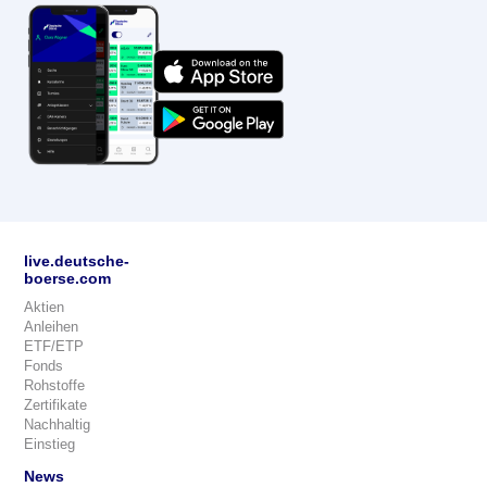
live.deutsche-
boerse.com
Aktien
Anleihen
ETF/ETP
Fonds
Rohstoffe
Zertifikate
Nachhaltig
Einstieg
News