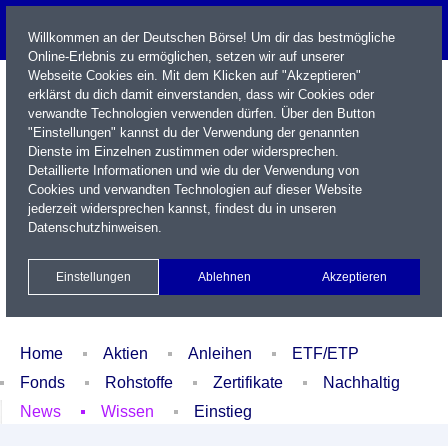
Willkommen an der Deutschen Börse! Um dir das bestmögliche
Online-Erlebnis zu ermöglichen, setzen wir auf unserer
Webseite Cookies ein. Mit dem Klicken auf "Akzeptieren"
erklärst du dich damit einverstanden, dass wir Cookies oder
verwandte Technologien verwenden dürfen. Über den Button
"Einstellungen" kannst du der Verwendung der genannten
Dienste im Einzelnen zustimmen oder widersprechen.
Detaillierte Informationen und wie du der Verwendung von
Cookies und verwandten Technologien auf dieser Website
Name / WKN / ISIN / Kürzel
jederzeit widersprechen kannst, findest du in unseren
Datenschutzhinweisen
.
Newsletter
Kontakt
English
Einstellungen
Ablehnen
Akzeptieren
Xetra Realtime
Watchlist
Portfolio
Login
Home
Aktien
Anleihen
ETF/ETP
Fonds
Rohstoffe
Zertifikate
Nachhaltig
News
Wissen
Einstieg