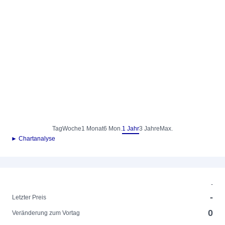
Tag
Woche
1 Monat
6 Mon.
1 Jahr
3 Jahre
Max.
► Chartanalyse
-
-
Letzter Preis
0
Veränderung zum Vortag