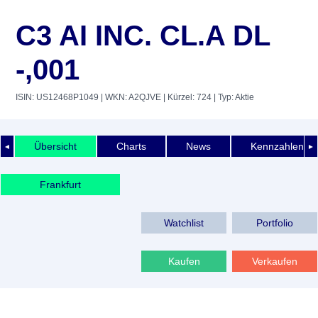
C3 AI INC. CL.A DL
-,001
ISIN: US12468P1049
| WKN: A2QJVE
| Kürzel: 724
| Typ: Aktie
Übersicht
Charts
News
Kennzahlen
◄
►
Frankfurt
Watchlist
Portfolio
Kaufen
Verkaufen