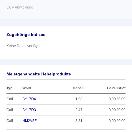
CCP Abwicklung
Zugehörige Indizes
Keine Daten verfügbar
Meistgehandelte Hebelprodukte
Typ
WKN
Hebel
Geld / Brief
Call
BY17D4
1,98
0,00 / 0,00
Call
BY17D3
2,47
0,00 / 0,00
Call
HM2V5F
3,81
0,00 / 0,00