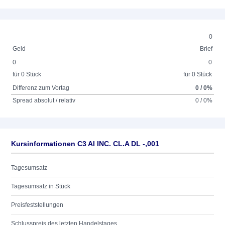
0
Geld
Brief
0
0
für 0 Stück
für 0 Stück
Differenz zum Vortag
0 / 0%
Spread absolut / relativ
0 / 0%
Kursinformationen C3 AI INC. CL.A DL -,001
Tagesumsatz
Tagesumsatz in Stück
Preisfeststellungen
Schlusspreis des letzten Handelstages