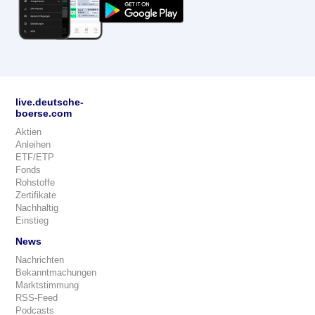
live.deutsche-
boerse.com
Aktien
Anleihen
ETF/ETP
Fonds
Rohstoffe
Zertifikate
Nachhaltig
Einstieg
News
Nachrichten
Bekanntmachungen
Marktstimmung
RSS-Feed
Podcasts