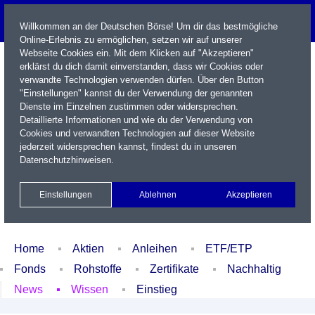
Willkommen an der Deutschen Börse! Um dir das bestmögliche
Online-Erlebnis zu ermöglichen, setzen wir auf unserer
Webseite Cookies ein. Mit dem Klicken auf "Akzeptieren"
erklärst du dich damit einverstanden, dass wir Cookies oder
verwandte Technologien verwenden dürfen. Über den Button
"Einstellungen" kannst du der Verwendung der genannten
Dienste im Einzelnen zustimmen oder widersprechen.
Detaillierte Informationen und wie du der Verwendung von
Cookies und verwandten Technologien auf dieser Website
Name / WKN / ISIN / Kürzel
jederzeit widersprechen kannst, findest du in unseren
Datenschutzhinweisen
.
Newsletter
Kontakt
English
Einstellungen
Ablehnen
Akzeptieren
Xetra Realtime
Watchlist
Portfolio
Login
Home
Aktien
Anleihen
ETF/ETP
Fonds
Rohstoffe
Zertifikate
Nachhaltig
News
Wissen
Einstieg