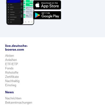
live.deutsche-
boerse.com
Aktien
Anleihen
ETF/ETP
Fonds
Rohstoffe
Zertifikate
Nachhaltig
Einstieg
News
Nachrichten
Bekanntmachungen