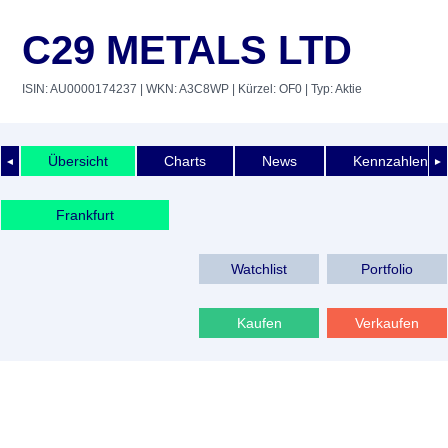
C29 METALS LTD
ISIN: AU0000174237
| WKN: A3C8WP
| Kürzel: OF0
| Typ: Aktie
Übersicht
Charts
News
Kennzahlen
◄
►
Frankfurt
Watchlist
Portfolio
Kaufen
Verkaufen