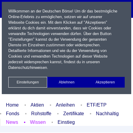
Willkommen an der Deutschen Börse! Um dir das bestmögliche
Online-Erlebnis zu ermöglichen, setzen wir auf unserer
Webseite Cookies ein. Mit dem Klicken auf "Akzeptieren"
erklärst du dich damit einverstanden, dass wir Cookies oder
verwandte Technologien verwenden dürfen. Über den Button
"Einstellungen" kannst du der Verwendung der genannten
Dienste im Einzelnen zustimmen oder widersprechen.
Detaillierte Informationen und wie du der Verwendung von
Cookies und verwandten Technologien auf dieser Website
Name / WKN / ISIN / Kürzel
jederzeit widersprechen kannst, findest du in unseren
Datenschutzhinweisen
.
Newsletter
Kontakt
English
Einstellungen
Ablehnen
Akzeptieren
Xetra Realtime
Watchlist
Portfolio
Login
Home
Aktien
Anleihen
ETF/ETP
Fonds
Rohstoffe
Zertifikate
Nachhaltig
News
Wissen
Einstieg