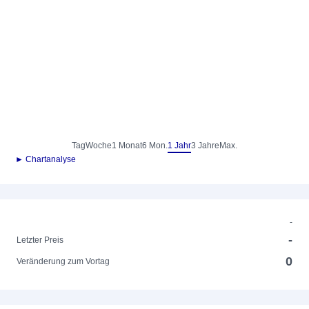
Tag
Woche
1 Monat
6 Mon.
1 Jahr
3 Jahre
Max.
► Chartanalyse
-
-
Letzter Preis
0
Veränderung zum Vortag