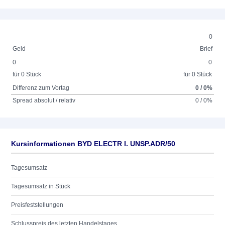
0
Geld
Brief
0
0
für 0 Stück
für 0 Stück
Differenz zum Vortag
0 / 0%
Spread absolut / relativ
0 / 0%
Kursinformationen BYD ELECTR I. UNSP.ADR/50
Tagesumsatz
Tagesumsatz in Stück
Preisfeststellungen
Schlusspreis des letzten Handelstages