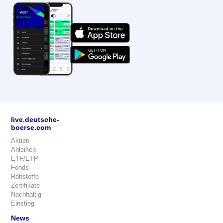
live.deutsche-
boerse.com
Aktien
Anleihen
ETF/ETP
Fonds
Rohstoffe
Zertifikate
Nachhaltig
Einstieg
News