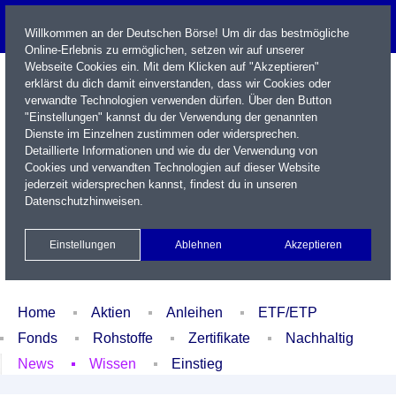
Willkommen an der Deutschen Börse! Um dir das bestmögliche
Online-Erlebnis zu ermöglichen, setzen wir auf unserer
Webseite Cookies ein. Mit dem Klicken auf "Akzeptieren"
erklärst du dich damit einverstanden, dass wir Cookies oder
verwandte Technologien verwenden dürfen. Über den Button
"Einstellungen" kannst du der Verwendung der genannten
Dienste im Einzelnen zustimmen oder widersprechen.
Detaillierte Informationen und wie du der Verwendung von
Cookies und verwandten Technologien auf dieser Website
Name / WKN / ISIN / Kürzel
jederzeit widersprechen kannst, findest du in unseren
Datenschutzhinweisen
.
Newsletter
Kontakt
English
Einstellungen
Ablehnen
Akzeptieren
Xetra Realtime
Watchlist
Portfolio
Login
Home
Aktien
Anleihen
ETF/ETP
Fonds
Rohstoffe
Zertifikate
Nachhaltig
News
Wissen
Einstieg