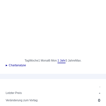
Tag
Woche
1 Monat
6 Mon.
1 Jahr
3 Jahre
Max.
► Chartanalyse
-
-
Letzter Preis
0
Veränderung zum Vortag