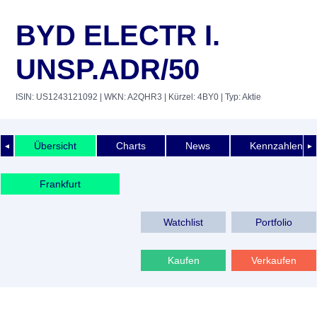
BYD ELECTR I.
UNSP.ADR/50
ISIN: US1243121092
| WKN: A2QHR3
| Kürzel: 4BY0
| Typ: Aktie
Übersicht
Charts
News
Kennzahlen
◄
►
Frankfurt
Watchlist
Portfolio
Kaufen
Verkaufen