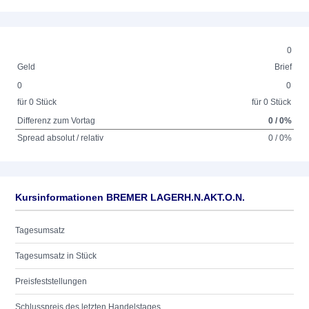
0
Geld
Brief
0
0
für 0 Stück
für 0 Stück
Differenz zum Vortag
0 / 0%
Spread absolut / relativ
0 / 0%
Kursinformationen BREMER LAGERH.N.AKT.O.N.
Tagesumsatz
Tagesumsatz in Stück
Preisfeststellungen
Schlusspreis des letzten Handelstages