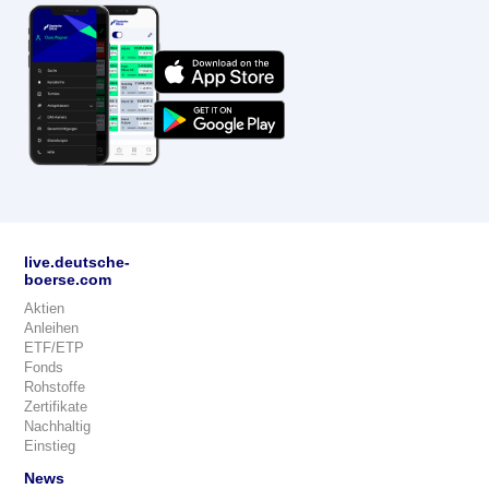
live.deutsche-
boerse.com
Aktien
Anleihen
ETF/ETP
Fonds
Rohstoffe
Zertifikate
Nachhaltig
Einstieg
News