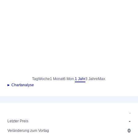
Tag
Woche
1 Monat
6 Mon.
1 Jahr
3 Jahre
Max.
► Chartanalyse
-
-
Letzter Preis
0
Veränderung zum Vortag