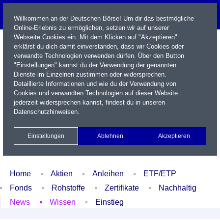
Willkommen an der Deutschen Börse! Um dir das bestmögliche
Online-Erlebnis zu ermöglichen, setzen wir auf unserer
Webseite Cookies ein. Mit dem Klicken auf "Akzeptieren"
erklärst du dich damit einverstanden, dass wir Cookies oder
verwandte Technologien verwenden dürfen. Über den Button
"Einstellungen" kannst du der Verwendung der genannten
Dienste im Einzelnen zustimmen oder widersprechen.
Detaillierte Informationen und wie du der Verwendung von
Cookies und verwandten Technologien auf dieser Website
Name / WKN / ISIN / Kürzel
jederzeit widersprechen kannst, findest du in unseren
Datenschutzhinweisen
.
Newsletter
Kontakt
English
Einstellungen
Ablehnen
Akzeptieren
Xetra Realtime
Watchlist
Portfolio
Login
Home
Aktien
Anleihen
ETF/ETP
Fonds
Rohstoffe
Zertifikate
Nachhaltig
News
Wissen
Einstieg