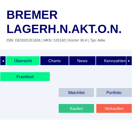
BREMER
LAGERH.N.AKT.O.N.
ISIN: DE0005261606
| WKN: 526160
| Kürzel: BLH
| Typ: Aktie
Übersicht
Charts
News
Kennzahlen
◄
►
Frankfurt
Watchlist
Portfolio
Kaufen
Verkaufen