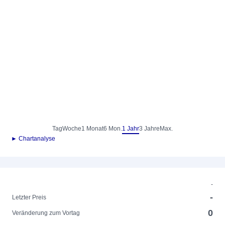
Tag
Woche
1 Monat
6 Mon.
1 Jahr
3 Jahre
Max.
► Chartanalyse
-
-
Letzter Preis
0
Veränderung zum Vortag