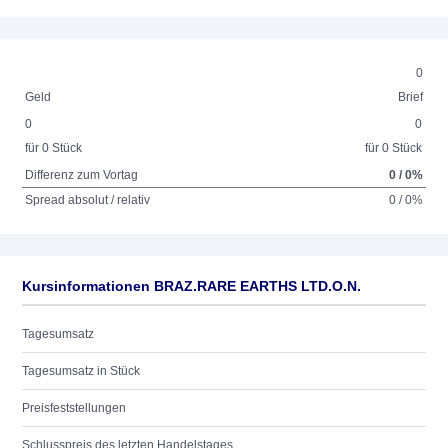
0
Geld
Brief
0
0
für 0 Stück
für 0 Stück
Differenz zum Vortag
0 / 0%
Spread absolut / relativ
0 / 0%
Kursinformationen BRAZ.RARE EARTHS LTD.O.N.
Tagesumsatz
Tagesumsatz in Stück
Preisfeststellungen
Schlusspreis des letzten Handelstages