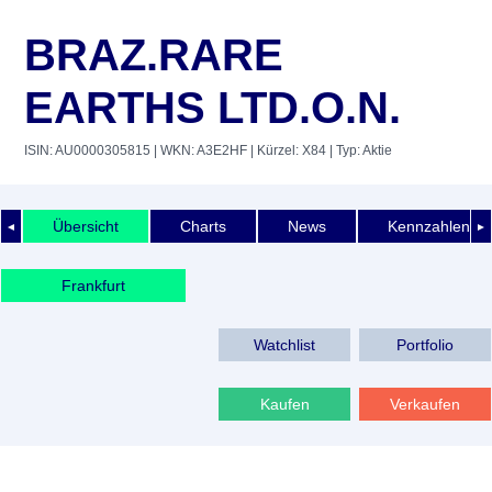
BRAZ.RARE
EARTHS LTD.O.N.
ISIN: AU0000305815
| WKN: A3E2HF
| Kürzel: X84
| Typ: Aktie
Übersicht
Charts
News
Kennzahlen
◄
►
Frankfurt
Watchlist
Portfolio
Kaufen
Verkaufen