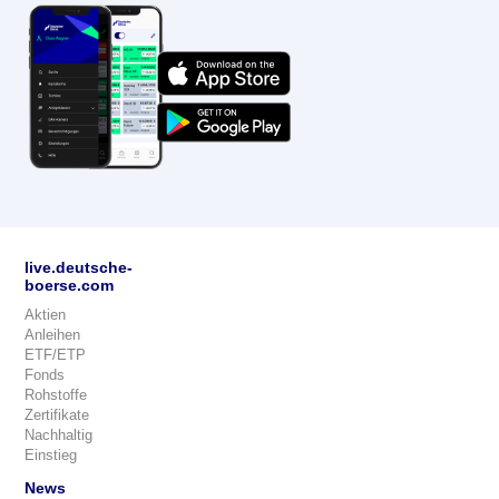
live.deutsche-
boerse.com
Aktien
Anleihen
ETF/ETP
Fonds
Rohstoffe
Zertifikate
Nachhaltig
Einstieg
News