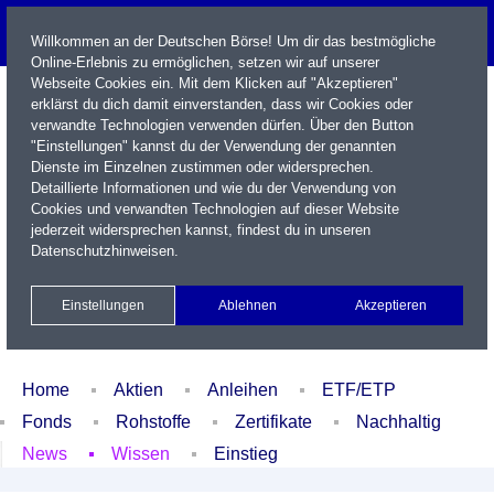
Willkommen an der Deutschen Börse! Um dir das bestmögliche
Online-Erlebnis zu ermöglichen, setzen wir auf unserer
Webseite Cookies ein. Mit dem Klicken auf "Akzeptieren"
erklärst du dich damit einverstanden, dass wir Cookies oder
verwandte Technologien verwenden dürfen. Über den Button
"Einstellungen" kannst du der Verwendung der genannten
Dienste im Einzelnen zustimmen oder widersprechen.
Detaillierte Informationen und wie du der Verwendung von
Cookies und verwandten Technologien auf dieser Website
Name / WKN / ISIN / Kürzel
jederzeit widersprechen kannst, findest du in unseren
Datenschutzhinweisen
.
Newsletter
Kontakt
English
Einstellungen
Ablehnen
Akzeptieren
Xetra Realtime
Watchlist
Portfolio
Login
Home
Aktien
Anleihen
ETF/ETP
Fonds
Rohstoffe
Zertifikate
Nachhaltig
News
Wissen
Einstieg