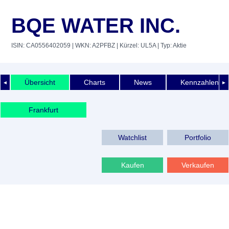
BQE WATER INC.
ISIN: CA0556402059
| WKN: A2PFBZ
| Kürzel: UL5A
| Typ: Aktie
Übersicht
Charts
News
Kennzahlen
◄
►
Frankfurt
Watchlist
Portfolio
Kaufen
Verkaufen