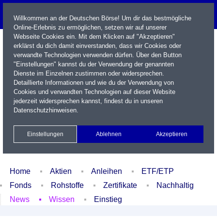
Willkommen an der Deutschen Börse! Um dir das bestmögliche
Online-Erlebnis zu ermöglichen, setzen wir auf unserer
Webseite Cookies ein. Mit dem Klicken auf "Akzeptieren"
erklärst du dich damit einverstanden, dass wir Cookies oder
verwandte Technologien verwenden dürfen. Über den Button
"Einstellungen" kannst du der Verwendung der genannten
Dienste im Einzelnen zustimmen oder widersprechen.
Detaillierte Informationen und wie du der Verwendung von
Cookies und verwandten Technologien auf dieser Website
Name / WKN / ISIN / Kürzel
jederzeit widersprechen kannst, findest du in unseren
Datenschutzhinweisen
.
Newsletter
Kontakt
English
Einstellungen
Ablehnen
Akzeptieren
Xetra Realtime
Watchlist
Portfolio
Login
Home
Aktien
Anleihen
ETF/ETP
Fonds
Rohstoffe
Zertifikate
Nachhaltig
News
Wissen
Einstieg