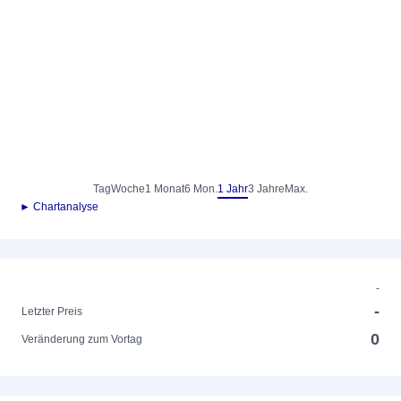
Tag
Woche
1 Monat
6 Mon.
1 Jahr
3 Jahre
Max.
► Chartanalyse
-
-
Letzter Preis
0
Veränderung zum Vortag