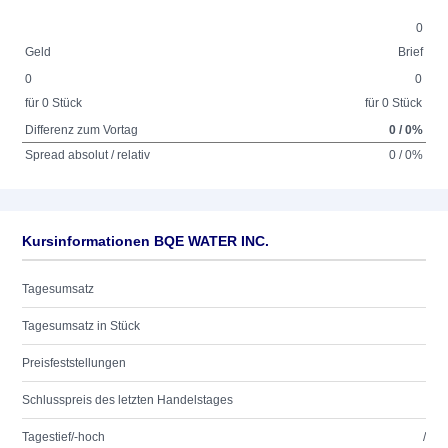
0
Geld
Brief
0
0
für 0 Stück
für 0 Stück
Differenz zum Vortag
0 / 0%
Spread absolut / relativ
0 / 0%
Kursinformationen BQE WATER INC.
Tagesumsatz
Tagesumsatz in Stück
Preisfeststellungen
Schlusspreis des letzten Handelstages
Tagestief/-hoch
/