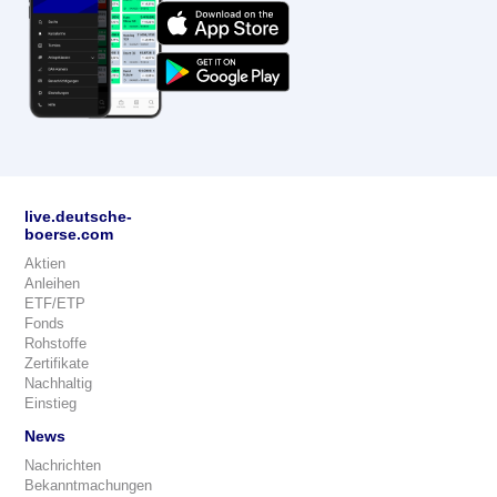
live.deutsche-
boerse.com
Aktien
Anleihen
ETF/ETP
Fonds
Rohstoffe
Zertifikate
Nachhaltig
Einstieg
News
Nachrichten
Bekanntmachungen