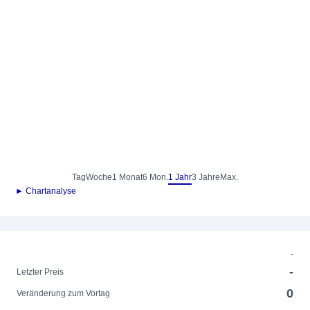
Tag
Woche
1 Monat
6 Mon.
1 Jahr
3 Jahre
Max.
► Chartanalyse
-
-
Letzter Preis
0
Veränderung zum Vortag