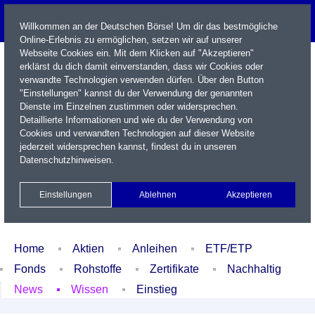
Willkommen an der Deutschen Börse! Um dir das bestmögliche
Online-Erlebnis zu ermöglichen, setzen wir auf unserer
Webseite Cookies ein. Mit dem Klicken auf "Akzeptieren"
erklärst du dich damit einverstanden, dass wir Cookies oder
verwandte Technologien verwenden dürfen. Über den Button
"Einstellungen" kannst du der Verwendung der genannten
Dienste im Einzelnen zustimmen oder widersprechen.
Detaillierte Informationen und wie du der Verwendung von
Cookies und verwandten Technologien auf dieser Website
Name / WKN / ISIN / Kürzel
jederzeit widersprechen kannst, findest du in unseren
Datenschutzhinweisen
.
Newsletter
Kontakt
English
Einstellungen
Ablehnen
Akzeptieren
Xetra Realtime
Watchlist
Portfolio
Login
Home
Aktien
Anleihen
ETF/ETP
Fonds
Rohstoffe
Zertifikate
Nachhaltig
News
Wissen
Einstieg