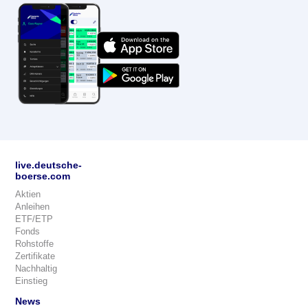
live.deutsche-
boerse.com
Aktien
Anleihen
ETF/ETP
Fonds
Rohstoffe
Zertifikate
Nachhaltig
Einstieg
News