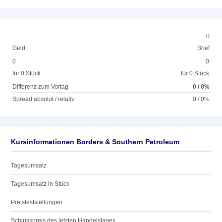
0
Geld
Brief
0
0
für 0 Stück
für 0 Stück
Differenz zum Vortag
0 / 0%
Spread absolut / relativ
0 / 0%
Kursinformationen Borders & Southern Petroleum
Tagesumsatz
Tagesumsatz in Stück
Preisfeststellungen
Schlusspreis des letzten Handelstages