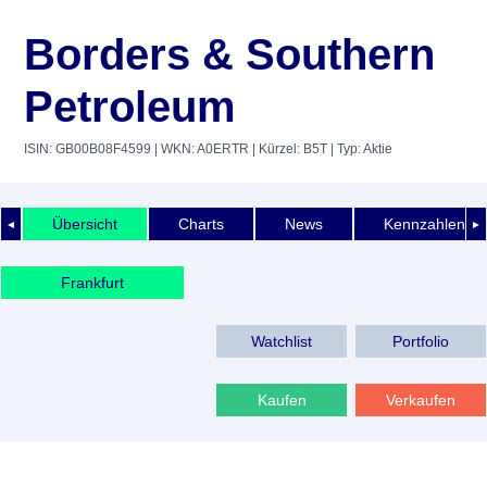
Borders & Southern
Petroleum
ISIN: GB00B08F4599
| WKN: A0ERTR
| Kürzel: B5T
| Typ: Aktie
Übersicht
Charts
News
Kennzahlen
◄
►
Frankfurt
Watchlist
Portfolio
Kaufen
Verkaufen