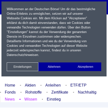
Willkommen an der Deutschen Börse! Um dir das bestmögliche
Online-Erlebnis zu ermöglichen, setzen wir auf unserer
Webseite Cookies ein. Mit dem Klicken auf "Akzeptieren"
erklärst du dich damit einverstanden, dass wir Cookies oder
verwandte Technologien verwenden dürfen. Über den Button
"Einstellungen" kannst du der Verwendung der genannten
Dienste im Einzelnen zustimmen oder widersprechen.
Detaillierte Informationen und wie du der Verwendung von
Cookies und verwandten Technologien auf dieser Website
Name / WKN / ISIN / Kürzel
jederzeit widersprechen kannst, findest du in unseren
Datenschutzhinweisen
.
Newsletter
Kontakt
English
Einstellungen
Ablehnen
Akzeptieren
Xetra Realtime
Watchlist
Portfolio
Login
Home
Aktien
Anleihen
ETF/ETP
Fonds
Rohstoffe
Zertifikate
Nachhaltig
News
Wissen
Einstieg