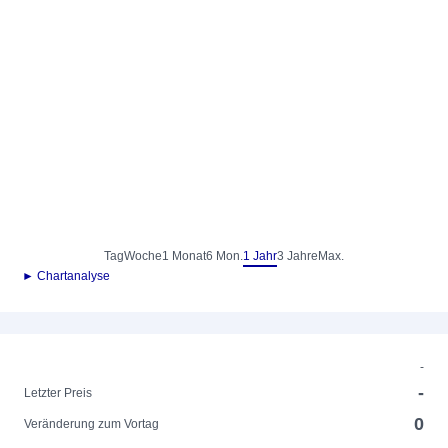
Tag
Woche
1 Monat
6 Mon.
1 Jahr
3 Jahre
Max.
► Chartanalyse
-
-
Letzter Preis
0
Veränderung zum Vortag