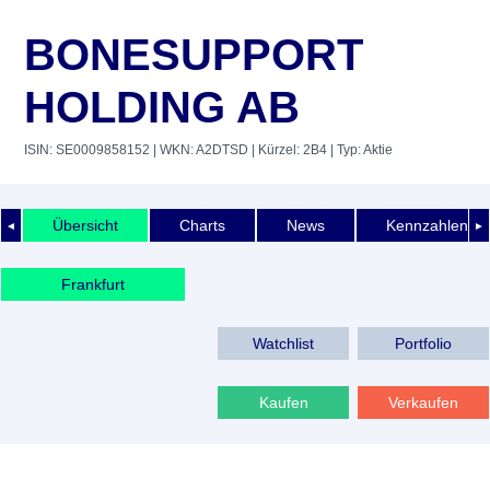
BONESUPPORT
HOLDING AB
ISIN: SE0009858152
| WKN: A2DTSD
| Kürzel: 2B4
| Typ: Aktie
Übersicht
Charts
News
Kennzahlen
◄
►
Frankfurt
Watchlist
Portfolio
Kaufen
Verkaufen