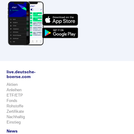
live.deutsche-
boerse.com
Aktien
Anleihen
ETF/ETP
Fonds
Rohstoffe
Zertifikate
Nachhaltig
Einstieg
News