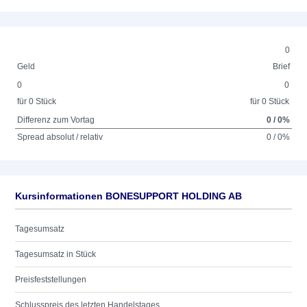
0
Geld
Brief
0
0
für 0 Stück
für 0 Stück
Differenz zum Vortag
0 / 0%
Spread absolut / relativ
0 / 0%
Kursinformationen BONESUPPORT HOLDING AB
Tagesumsatz
Tagesumsatz in Stück
Preisfeststellungen
Schlusspreis des letzten Handelstages