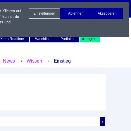
m Klicken auf
Einstellungen
Ablehnen
Akzeptieren
" kannst du
es und
Newsletter
Kontakt
English
Xetra Realtime
Watchlist
Portfolio
Login
News
Wissen
Einstieg
►