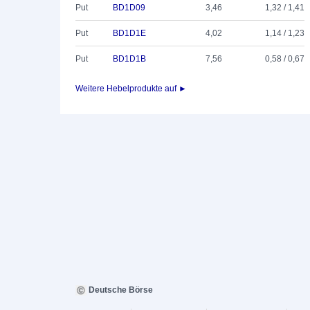
Put
BD1D09
3,46
1,32 / 1,41
Put
BD1D1E
4,02
1,14 / 1,23
Put
BD1D1B
7,56
0,58 / 0,67
Weitere Hebelprodukte auf ►
Deutsche Börse