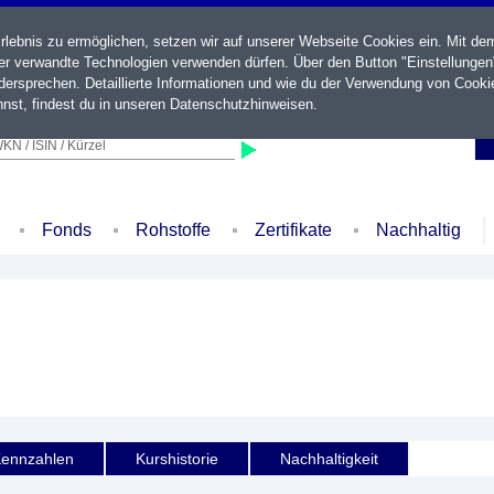
ebnis zu ermöglichen, setzen wir auf unserer Webseite Cookies ein. Mit de
der verwandte Technologien verwenden dürfen. Über den Button "Einstellungen
ersprechen. Detaillierte Informationen und wie du der Verwendung von Cooki
nst, findest du in unseren
Datenschutzhinweisen
.
KN / ISIN / Kürzel
Fonds
Rohstoffe
Zertifikate
Nachhaltig
ennzahlen
Kurshistorie
Nachhaltigkeit