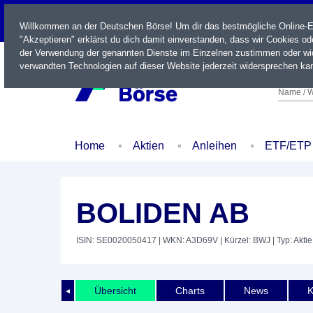
LIVE
Willkommen an der Deutschen Börse! Um dir das bestmögliche Online-Erl
"Akzeptieren" erklärst du dich damit einverstanden, dass wir Cookies o
der Verwendung der genannten Dienste im Einzelnen zustimmen oder wid
verwandten Technologien auf dieser Website jederzeit widersprechen kan
Name / W
Home
Aktien
Anleihen
ETF/ETP
BOLIDEN AB
ISIN: SE0020050417
| WKN: A3D69V
| Kürzel: BWJ
| Typ: Aktie
Übersicht
Charts
News
K
◄