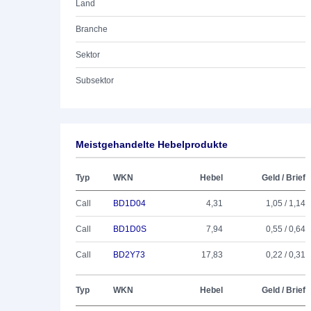
Land
Branche
Sektor
Subsektor
Meistgehandelte Hebelprodukte
Typ
WKN
Hebel
Geld / Brief
Call
BD1D04
4,31
1,05 / 1,14
Call
BD1D0S
7,94
0,55 / 0,64
Call
BD2Y73
17,83
0,22 / 0,31
Typ
WKN
Hebel
Geld / Brief