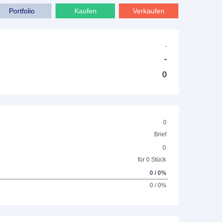
Portfolio
Kaufen
Verkaufen
-
-
0
0
Brief
0
für 0 Stück
0 / 0%
0 / 0%