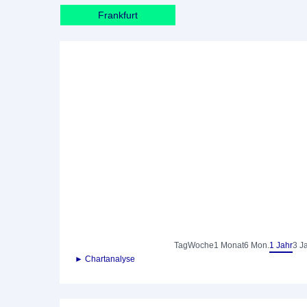
Frankfurt
Tag
Woche
1 Monat
6 Mon.
1 Jahr
3 J
► Chartanalyse