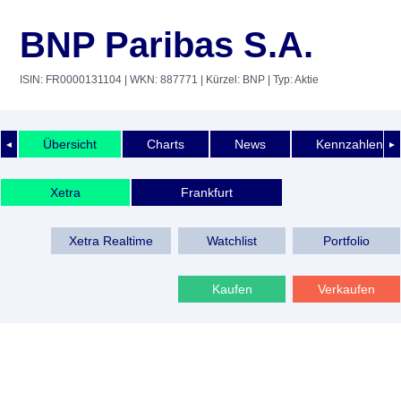
BNP Paribas S.A.
ISIN: FR0000131104
| WKN: 887771
| Kürzel: BNP
| Typ: Aktie
Übersicht
Charts
News
Kennzahlen
◄
►
Xetra
Frankfurt
Xetra Realtime
Watchlist
Portfolio
Kaufen
Verkaufen