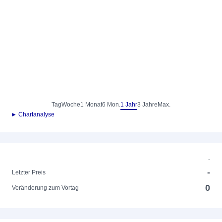
Tag
Woche
1 Monat
6 Mon.
1 Jahr
3 Jahre
Max.
► Chartanalyse
-
-
Letzter Preis
0
Veränderung zum Vortag