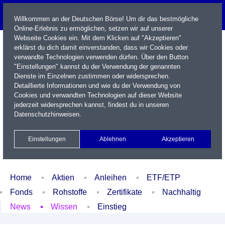
Willkommen an der Deutschen Börse! Um dir das bestmögliche
Online-Erlebnis zu ermöglichen, setzen wir auf unserer
Webseite Cookies ein. Mit dem Klicken auf "Akzeptieren"
erklärst du dich damit einverstanden, dass wir Cookies oder
verwandte Technologien verwenden dürfen. Über den Button
"Einstellungen" kannst du der Verwendung der genannten
Dienste im Einzelnen zustimmen oder widersprechen.
Detaillierte Informationen und wie du der Verwendung von
Cookies und verwandten Technologien auf dieser Website
Name / WKN / ISIN / Kürzel
jederzeit widersprechen kannst, findest du in unseren
Datenschutzhinweisen
.
Newsletter
Kontakt
English
Einstellungen
Ablehnen
Akzeptieren
Xetra Realtime
Watchlist
Portfolio
Login
Home
Aktien
Anleihen
ETF/ETP
Fonds
Rohstoffe
Zertifikate
Nachhaltig
News
Wissen
Einstieg