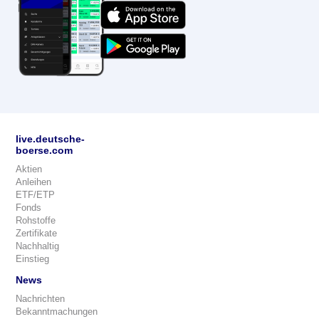
live.deutsche-
boerse.com
Aktien
Anleihen
ETF/ETP
Fonds
Rohstoffe
Zertifikate
Nachhaltig
Einstieg
News
Nachrichten
Bekanntmachungen