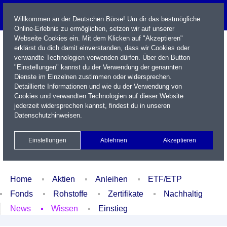
Willkommen an der Deutschen Börse! Um dir das bestmögliche
Online-Erlebnis zu ermöglichen, setzen wir auf unserer
Webseite Cookies ein. Mit dem Klicken auf "Akzeptieren"
erklärst du dich damit einverstanden, dass wir Cookies oder
verwandte Technologien verwenden dürfen. Über den Button
"Einstellungen" kannst du der Verwendung der genannten
Dienste im Einzelnen zustimmen oder widersprechen.
Detaillierte Informationen und wie du der Verwendung von
Cookies und verwandten Technologien auf dieser Website
Name / WKN / ISIN / Kürzel
jederzeit widersprechen kannst, findest du in unseren
Datenschutzhinweisen
.
Newsletter
Kontakt
English
Einstellungen
Ablehnen
Akzeptieren
Xetra Realtime
Watchlist
Portfolio
Login
Home
Aktien
Anleihen
ETF/ETP
Fonds
Rohstoffe
Zertifikate
Nachhaltig
News
Wissen
Einstieg