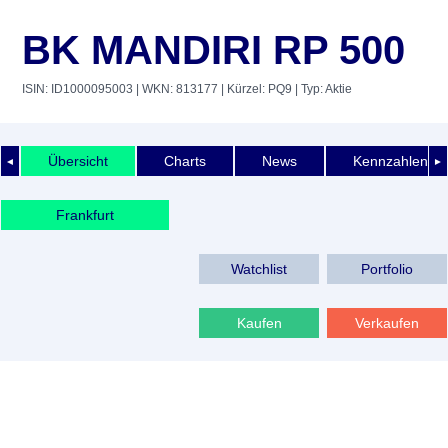
BK MANDIRI RP 500
ISIN: ID1000095003
| WKN: 813177
| Kürzel: PQ9
| Typ: Aktie
Übersicht
Charts
News
Kennzahlen
◄
►
Frankfurt
Watchlist
Portfolio
Kaufen
Verkaufen