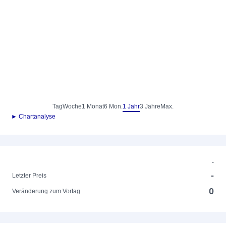
Tag
Woche
1 Monat
6 Mon.
1 Jahr
3 Jahre
Max.
► Chartanalyse
-
-
Letzter Preis
0
Veränderung zum Vortag