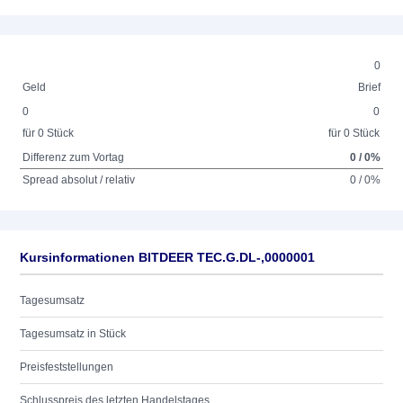
0
Geld
Brief
0
0
für 0 Stück
für 0 Stück
Differenz zum Vortag
0 / 0%
Spread absolut / relativ
0 / 0%
Kursinformationen BITDEER TEC.G.DL-,0000001
Tagesumsatz
Tagesumsatz in Stück
Preisfeststellungen
Schlusspreis des letzten Handelstages