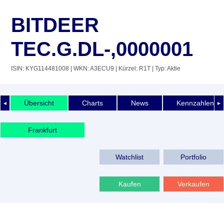
BITDEER
TEC.G.DL-,0000001
ISIN: KYG114481008
| WKN: A3ECU9
| Kürzel: R1T
| Typ: Aktie
Übersicht
Charts
News
Kennzahlen
◄
►
Frankfurt
Watchlist
Portfolio
Kaufen
Verkaufen