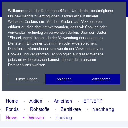
Willkommen an der Deutschen Börse! Um dir das bestmögliche
Online-Erlebnis zu ermöglichen, setzen wir auf unserer
Webseite Cookies ein. Mit dem Klicken auf "Akzeptieren"
erklärst du dich damit einverstanden, dass wir Cookies oder
verwandte Technologien verwenden dürfen. Über den Button
"Einstellungen" kannst du der Verwendung der genannten
Dienste im Einzelnen zustimmen oder widersprechen.
Detaillierte Informationen und wie du der Verwendung von
Cookies und verwandten Technologien auf dieser Website
Name / WKN / ISIN / Kürzel
jederzeit widersprechen kannst, findest du in unseren
Datenschutzhinweisen
.
Newsletter
Kontakt
English
Einstellungen
Ablehnen
Akzeptieren
Xetra Realtime
Watchlist
Portfolio
Login
Home
Aktien
Anleihen
ETF/ETP
Fonds
Rohstoffe
Zertifikate
Nachhaltig
News
Wissen
Einstieg