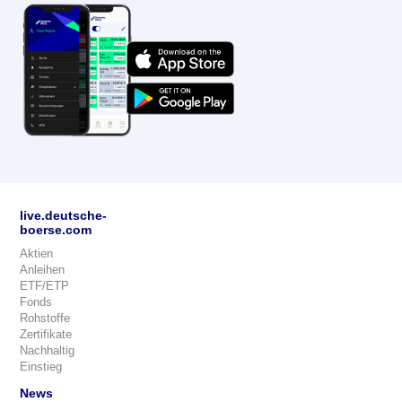
live.deutsche-
boerse.com
Aktien
Anleihen
ETF/ETP
Fonds
Rohstoffe
Zertifikate
Nachhaltig
Einstieg
News