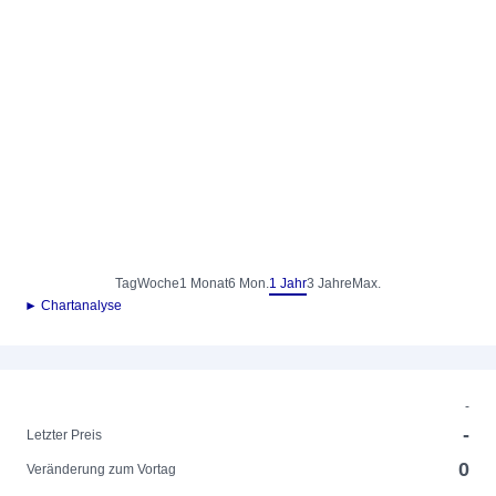
Tag
Woche
1 Monat
6 Mon.
1 Jahr
3 Jahre
Max.
► Chartanalyse
-
-
Letzter Preis
0
Veränderung zum Vortag