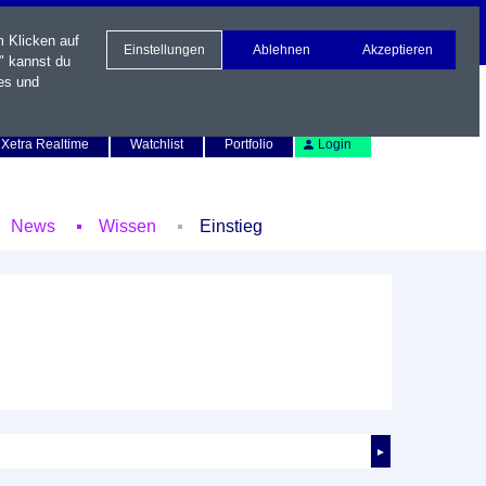
m Klicken auf
Einstellungen
Ablehnen
Akzeptieren
" kannst du
es und
Newsletter
Kontakt
English
Xetra Realtime
Watchlist
Portfolio
Login
News
Wissen
Einstieg
►