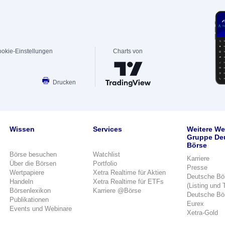
okie-Einstellungen
Charts von
Drucken
Wissen
Services
Weitere We
Gruppe De
Börse
Börse besuchen
Watchlist
Karriere
Über die Börsen
Portfolio
Presse
Wertpapiere
Xetra Realtime für Aktien
Deutsche Bö
Handeln
Xetra Realtime für ETFs
(Listing und 
Börsenlexikon
Karriere @Börse
Deutsche Bö
Publikationen
Eurex
Events und Webinare
Xetra-Gold