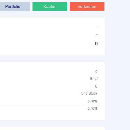
Portfolio
Kaufen
Verkaufen
-
-
0
0
Brief
0
für 0 Stück
0 / 0%
0 / 0%