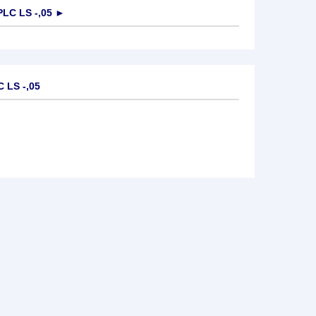
LC LS -,05
►
 LS -,05