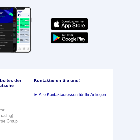
bsites der
Kontaktieren Sie uns:
utsche
►
Alle Kontaktadressen für Ihr Anliegen
rse
Trading)
rse Group