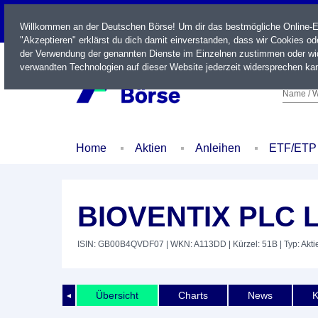
LIVE
Willkommen an der Deutschen Börse! Um dir das bestmögliche Online-Erl
"Akzeptieren" erklärst du dich damit einverstanden, dass wir Cookies o
der Verwendung der genannten Dienste im Einzelnen zustimmen oder wid
verwandten Technologien auf dieser Website jederzeit widersprechen kan
Name / W
Home
Aktien
Anleihen
ETF/ETP
BIOVENTIX PLC L
ISIN: GB00B4QVDF07
| WKN: A113DD
| Kürzel: 51B
| Typ: Akti
Übersicht
Charts
News
K
◄