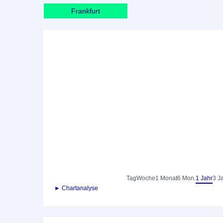
Frankfurt
Tag
Woche
1 Monat
6 Mon.
1 Jahr
3 J
► Chartanalyse