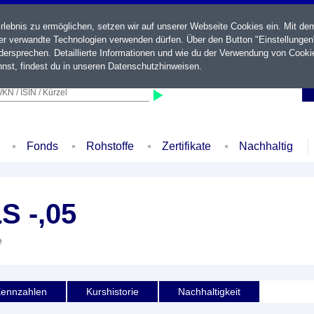
ebnis zu ermöglichen, setzen wir auf unserer Webseite Cookies ein. Mit de
der verwandte Technologien verwenden dürfen. Über den Button "Einstellungen
ersprechen. Detaillierte Informationen und wie du der Verwendung von Cooki
nst, findest du in unseren
Datenschutzhinweisen
.
KN / ISIN / Kürzel
Fonds
Rohstoffe
Zertifikate
Nachhaltig
S -,05
e
ennzahlen
Kurshistorie
Nachhaltigkeit