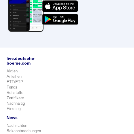
live.deutsche-
boerse.com
Aktien
Anleihen
ETF/ETP
Fonds
Rohstoffe
Zertifikate
Nachhaltig
Einstieg
News
Nachrichten
Bekanntmachungen