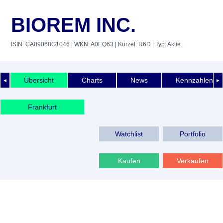
BIOREM INC.
ISIN: CA09068G1046
| WKN: A0EQ63
| Kürzel: R6D
| Typ: Aktie
Übersicht
Charts
News
Kennzahlen
◄
►
Frankfurt
Watchlist
Portfolio
Kaufen
Verkaufen