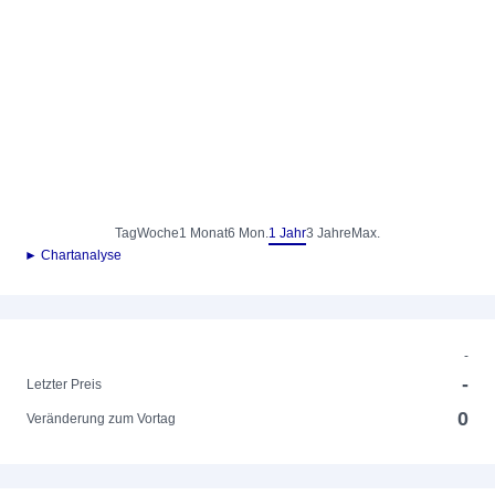
Tag
Woche
1 Monat
6 Mon.
1 Jahr
3 Jahre
Max.
► Chartanalyse
-
-
Letzter Preis
0
Veränderung zum Vortag