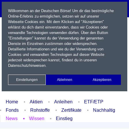
Willkommen an der Deutschen Börse! Um dir das bestmögliche
Online-Erlebnis zu ermöglichen, setzen wir auf unserer
Webseite Cookies ein. Mit dem Klicken auf "Akzeptieren"
erklärst du dich damit einverstanden, dass wir Cookies oder
verwandte Technologien verwenden dürfen. Über den Button
"Einstellungen" kannst du der Verwendung der genannten
Dienste im Einzelnen zustimmen oder widersprechen.
Detaillierte Informationen und wie du der Verwendung von
Cookies und verwandten Technologien auf dieser Website
Name / WKN / ISIN / Kürzel
jederzeit widersprechen kannst, findest du in unseren
Datenschutzhinweisen
.
Newsletter
Kontakt
English
Einstellungen
Ablehnen
Akzeptieren
Xetra Realtime
Watchlist
Portfolio
Login
Home
Aktien
Anleihen
ETF/ETP
Fonds
Rohstoffe
Zertifikate
Nachhaltig
News
Wissen
Einstieg