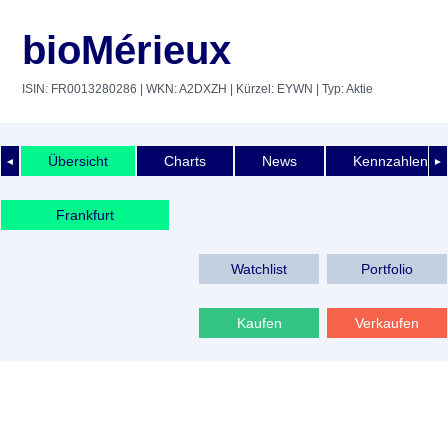
bioMérieux
ISIN: FR0013280286
| WKN: A2DXZH
| Kürzel: EYWN
| Typ: Aktie
Übersicht
Charts
News
Kennzahlen
◄
►
Frankfurt
Watchlist
Portfolio
Kaufen
Verkaufen