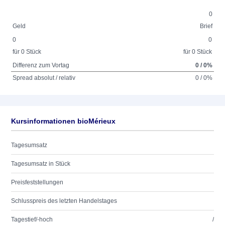
0
Geld
Brief
0
0
für 0 Stück
für 0 Stück
Differenz zum Vortag
0 / 0%
Spread absolut / relativ
0 / 0%
Kursinformationen bioMérieux
Tagesumsatz
Tagesumsatz in Stück
Preisfeststellungen
Schlusspreis des letzten Handelstages
Tagestief/-hoch
/