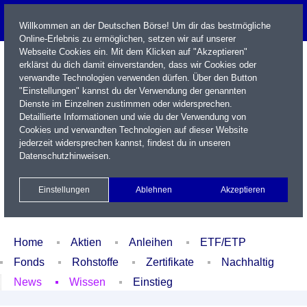
Willkommen an der Deutschen Börse! Um dir das bestmögliche
Online-Erlebnis zu ermöglichen, setzen wir auf unserer
Webseite Cookies ein. Mit dem Klicken auf "Akzeptieren"
erklärst du dich damit einverstanden, dass wir Cookies oder
verwandte Technologien verwenden dürfen. Über den Button
"Einstellungen" kannst du der Verwendung der genannten
Dienste im Einzelnen zustimmen oder widersprechen.
Detaillierte Informationen und wie du der Verwendung von
Cookies und verwandten Technologien auf dieser Website
Name / WKN / ISIN / Kürzel
jederzeit widersprechen kannst, findest du in unseren
Datenschutzhinweisen
.
Newsletter
Kontakt
English
Einstellungen
Ablehnen
Akzeptieren
Xetra Realtime
Watchlist
Portfolio
Login
Home
Aktien
Anleihen
ETF/ETP
Fonds
Rohstoffe
Zertifikate
Nachhaltig
News
Wissen
Einstieg