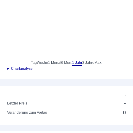
Tag
Woche
1 Monat
6 Mon.
1 Jahr
3 Jahre
Max.
► Chartanalyse
-
-
Letzter Preis
0
Veränderung zum Vortag