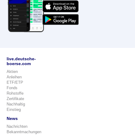
live.deutsche-
boerse.com
Aktien
Anleihen
ETF/ETP
Fonds
Rohstoffe
Zertifikate
Nachhaltig
Einstieg
News
Nachrichten
Bekanntmachungen