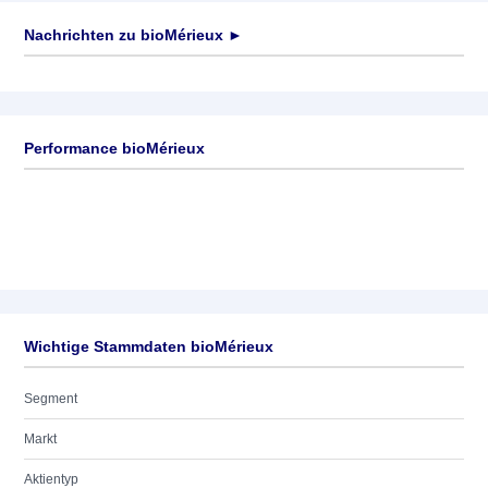
Nachrichten zu
bioMérieux
►
Keine News verfügbar
Performance bioMérieux
Wichtige Stammdaten bioMérieux
Segment
Markt
Aktientyp