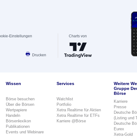
okie-Einstellungen
Charts von
Drucken
Wissen
Services
Weitere We
Gruppe De
Börse
Börse besuchen
Watchlist
Karriere
Über die Börsen
Portfolio
Presse
Wertpapiere
Xetra Realtime für Aktien
Deutsche Bö
Handeln
Xetra Realtime für ETFs
(Listing und 
Börsenlexikon
Karriere @Börse
Deutsche Bö
Publikationen
Eurex
Events und Webinare
Xetra-Gold