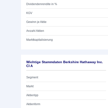
Dividendenrendite in %
KGV
Gewinn je Aktie
Anzahl Aktien
Marktkapitalisierung
Wichtige Stammdaten Berkshire Hathaway Inc.
Cl A
Segment
Markt
Aktientyp
Aktienform