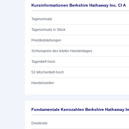
Kursinformationen Berkshire Hathaway Inc. Cl A
Tagesumsatz
Tagesumsatz in Stück
Preisfeststellungen
Schlusspreis des letzten Handelstages
Tagestief/-hoch
52-Wochentief/-hoch
Handelszeiten
Fundamentale Kennzahlen Berkshire Hathaway Inc
Dividende