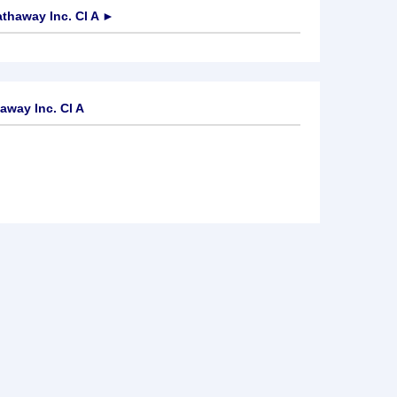
thaway Inc. Cl A
►
away Inc. Cl A