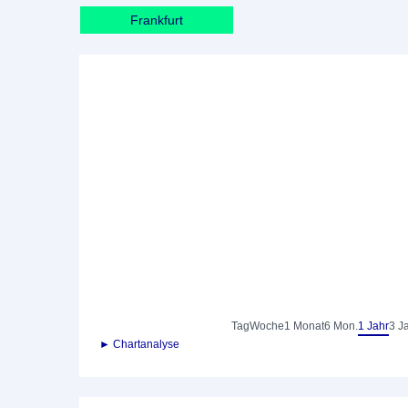
Frankfurt
Tag
Woche
1 Monat
6 Mon.
1 Jahr
3 J
► Chartanalyse