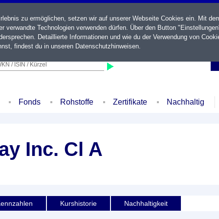
ebnis zu ermöglichen, setzen wir auf unserer Webseite Cookies ein. Mit de
der verwandte Technologien verwenden dürfen. Über den Button "Einstellungen
ersprechen. Detaillierte Informationen und wie du der Verwendung von Cooki
nst, findest du in unseren
Datenschutzhinweisen
.
KN / ISIN / Kürzel
Fonds
Rohstoffe
Zertifikate
Nachhaltig
y Inc. Cl A
ennzahlen
Kurshistorie
Nachhaltigkeit