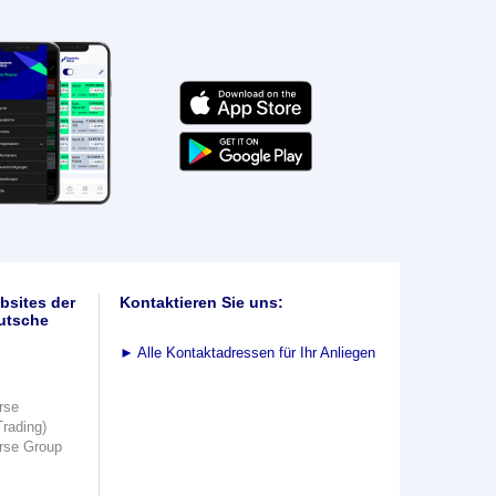
bsites der
Kontaktieren Sie uns:
utsche
►
Alle Kontaktadressen für Ihr Anliegen
rse
Trading)
rse Group