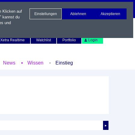
m Klicken auf
Einstellungen
Ablehnen
Akzeptieren
" kannst du
es und
Newsletter
Kontakt
English
Xetra Realtime
Watchlist
Portfolio
Login
News
Wissen
Einstieg
►