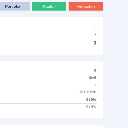
Portfolio
Kaufen
Verkaufen
-
-
0
0
Brief
0
für 0 Stück
0 / 0%
0 / 0%