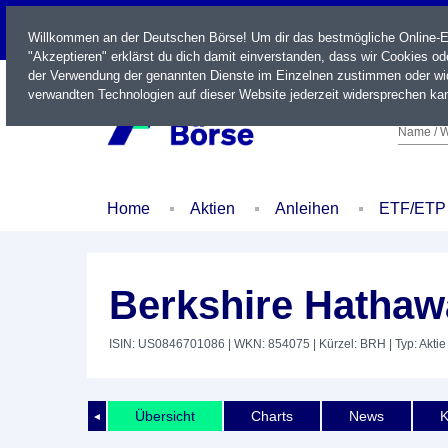
LIVE
Willkommen an der Deutschen Börse! Um dir das bestmögliche Online-Erl
"Akzeptieren" erklärst du dich damit einverstanden, dass wir Cookies o
der Verwendung der genannten Dienste im Einzelnen zustimmen oder wid
verwandten Technologien auf dieser Website jederzeit widersprechen kan
Name / W
Home
Aktien
Anleihen
ETF/ETP
Berkshire Hathawa
ISIN: US0846701086
| WKN: 854075
| Kürzel: BRH
| Typ: Aktie
Übersicht
Charts
News
K
◄