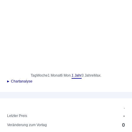
Tag
Woche
1 Monat
6 Mon.
1 Jahr
3 Jahre
Max.
► Chartanalyse
-
-
Letzter Preis
0
Veränderung zum Vortag