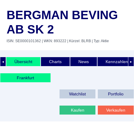
BERGMAN BEVING
AB SK 2
ISIN: SE0000101362
| WKN: 893222
| Kürzel: BLRB
| Typ: Aktie
Übersicht
Charts
News
Kennzahlen
◄
►
Frankfurt
Watchlist
Portfolio
Kaufen
Verkaufen