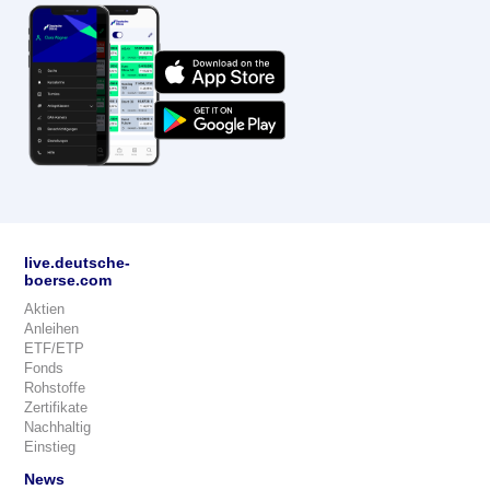
live.deutsche-
boerse.com
Aktien
Anleihen
ETF/ETP
Fonds
Rohstoffe
Zertifikate
Nachhaltig
Einstieg
News