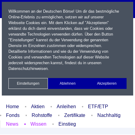
Willkommen an der Deutschen Börse! Um dir das bestmögliche
Online-Erlebnis zu ermöglichen, setzen wir auf unserer
Webseite Cookies ein. Mit dem Klicken auf "Akzeptieren"
erklärst du dich damit einverstanden, dass wir Cookies oder
verwandte Technologien verwenden dürfen. Über den Button
"Einstellungen" kannst du der Verwendung der genannten
Dienste im Einzelnen zustimmen oder widersprechen.
Detaillierte Informationen und wie du der Verwendung von
Cookies und verwandten Technologien auf dieser Website
Name / WKN / ISIN / Kürzel
jederzeit widersprechen kannst, findest du in unseren
Datenschutzhinweisen
.
Newsletter
Kontakt
English
Einstellungen
Ablehnen
Akzeptieren
Xetra Realtime
Watchlist
Portfolio
Login
Home
Aktien
Anleihen
ETF/ETP
Fonds
Rohstoffe
Zertifikate
Nachhaltig
News
Wissen
Einstieg