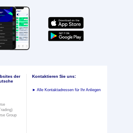
bsites der
Kontaktieren Sie uns:
utsche
►
Alle Kontaktadressen für Ihr Anliegen
rse
Trading)
rse Group