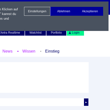
m Klicken auf
Einstellungen
Ablehnen
Akzeptieren
" kannst du
es und
Newsletter
Kontakt
English
Xetra Realtime
Watchlist
Portfolio
Login
News
Wissen
Einstieg
►