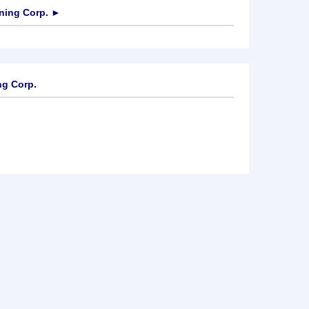
ning Corp.
►
ng Corp.