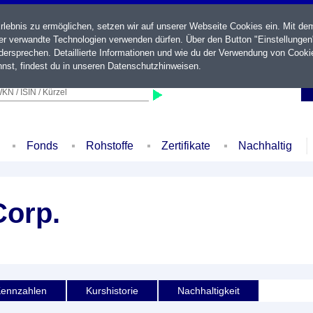
ebnis zu ermöglichen, setzen wir auf unserer Webseite Cookies ein. Mit de
der verwandte Technologien verwenden dürfen. Über den Button "Einstellungen
ersprechen. Detaillierte Informationen und wie du der Verwendung von Cooki
nst, findest du in unseren
Datenschutzhinweisen
.
KN / ISIN / Kürzel
Fonds
Rohstoffe
Zertifikate
Nachhaltig
Corp.
ennzahlen
Kurshistorie
Nachhaltigkeit