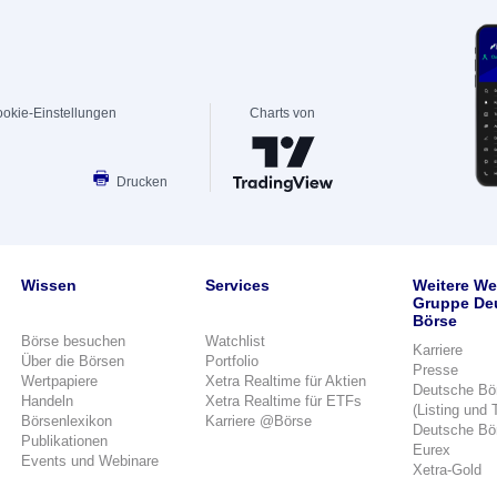
okie-Einstellungen
Charts von
Drucken
Wissen
Services
Weitere We
Gruppe De
Börse
Börse besuchen
Watchlist
Karriere
Über die Börsen
Portfolio
Presse
Wertpapiere
Xetra Realtime für Aktien
Deutsche Bö
Handeln
Xetra Realtime für ETFs
(Listing und 
Börsenlexikon
Karriere @Börse
Deutsche Bö
Publikationen
Eurex
Events und Webinare
Xetra-Gold