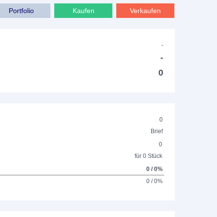
Portfolio
Kaufen
Verkaufen
-
-
0
0
Brief
0
für 0 Stück
0 / 0%
0 / 0%