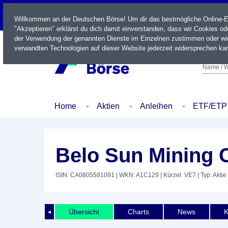
LIVE
Willkommen an der Deutschen Börse! Um dir das bestmögliche Online-Erl
"Akzeptieren" erklärst du dich damit einverstanden, dass wir Cookies o
der Verwendung der genannten Dienste im Einzelnen zustimmen oder wid
verwandten Technologien auf dieser Website jederzeit widersprechen kan
Name / W
Home
Aktien
Anleihen
ETF/ETP
Belo Sun Mining 
ISIN: CA0805581091
| WKN: A1C129
| Kürzel: VE7
| Typ: Aktie
Übersicht
Charts
News
K
◄