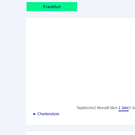
Frankfurt
Tag
Woche
1 Monat
6 Mon.
1 Jahr
3 J
► Chartanalyse