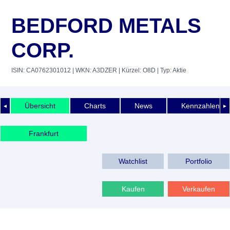
BEDFORD METALS
CORP.
ISIN: CA0762301012
| WKN: A3DZER
| Kürzel: O8D
| Typ: Aktie
Übersicht
Charts
News
Kennzahlen
◄
►
Frankfurt
Watchlist
Portfolio
Kaufen
Verkaufen