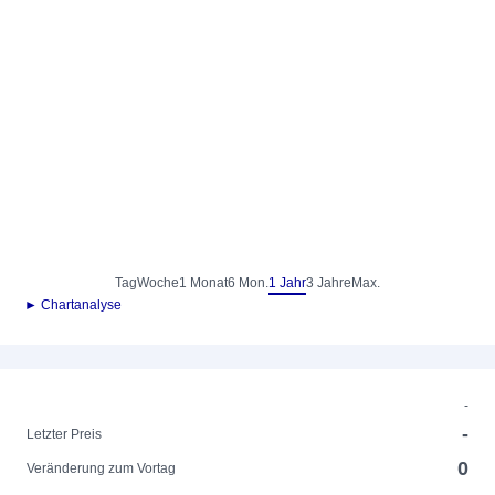
Tag
Woche
1 Monat
6 Mon.
1 Jahr
3 Jahre
Max.
► Chartanalyse
-
-
Letzter Preis
0
Veränderung zum Vortag