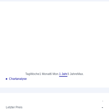
Tag
Woche
1 Monat
6 Mon.
1 Jahr
3 Jahre
Max.
► Chartanalyse
-
-
Letzter Preis