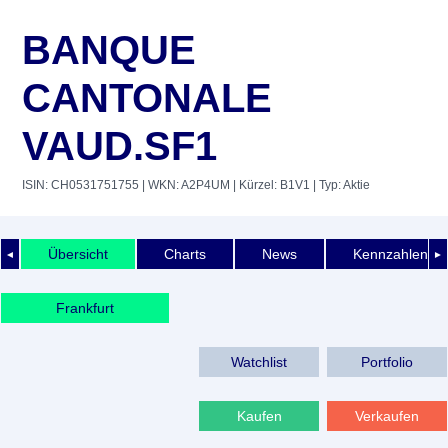
BANQUE
CANTONALE
VAUD.SF1
ISIN: CH0531751755
| WKN: A2P4UM
| Kürzel: B1V1
| Typ: Aktie
Übersicht
Charts
News
Kennzahlen
◄
►
Frankfurt
Watchlist
Portfolio
Kaufen
Verkaufen