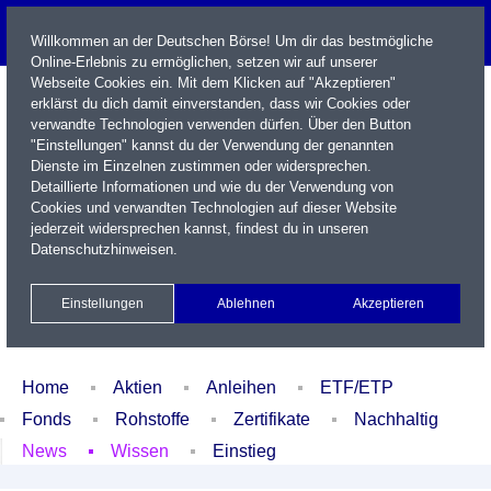
Willkommen an der Deutschen Börse! Um dir das bestmögliche
Online-Erlebnis zu ermöglichen, setzen wir auf unserer
Webseite Cookies ein. Mit dem Klicken auf "Akzeptieren"
erklärst du dich damit einverstanden, dass wir Cookies oder
verwandte Technologien verwenden dürfen. Über den Button
"Einstellungen" kannst du der Verwendung der genannten
Dienste im Einzelnen zustimmen oder widersprechen.
Detaillierte Informationen und wie du der Verwendung von
Cookies und verwandten Technologien auf dieser Website
Name / WKN / ISIN / Kürzel
jederzeit widersprechen kannst, findest du in unseren
Datenschutzhinweisen
.
Newsletter
Kontakt
English
Einstellungen
Ablehnen
Akzeptieren
Xetra Realtime
Watchlist
Portfolio
Login
Home
Aktien
Anleihen
ETF/ETP
Fonds
Rohstoffe
Zertifikate
Nachhaltig
News
Wissen
Einstieg