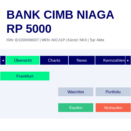
BANK CIMB NIAGA
RP 5000
ISIN: ID1000098007
| WKN: A0CA1P
| Kürzel: NKX
| Typ: Aktie
Übersicht
Charts
News
Kennzahlen
◄
►
Frankfurt
Watchlist
Portfolio
Kaufen
Verkaufen