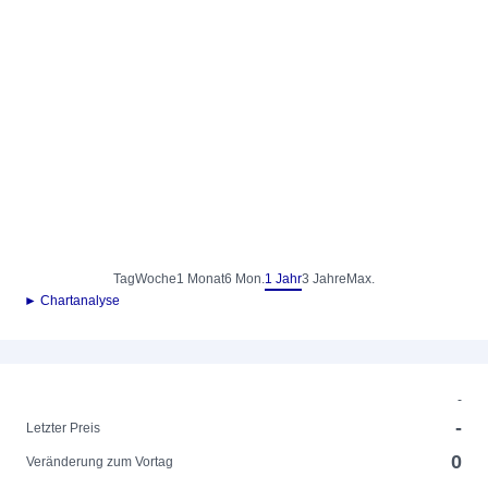
Tag
Woche
1 Monat
6 Mon.
1 Jahr
3 Jahre
Max.
► Chartanalyse
-
-
Letzter Preis
0
Veränderung zum Vortag