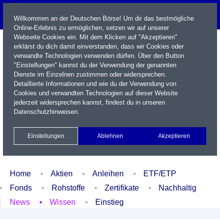
Willkommen an der Deutschen Börse! Um dir das bestmögliche
Online-Erlebnis zu ermöglichen, setzen wir auf unserer
Webseite Cookies ein. Mit dem Klicken auf "Akzeptieren"
erklärst du dich damit einverstanden, dass wir Cookies oder
verwandte Technologien verwenden dürfen. Über den Button
"Einstellungen" kannst du der Verwendung der genannten
Dienste im Einzelnen zustimmen oder widersprechen.
Detaillierte Informationen und wie du der Verwendung von
Cookies und verwandten Technologien auf dieser Website
Name / WKN / ISIN / Kürzel
jederzeit widersprechen kannst, findest du in unseren
Datenschutzhinweisen
.
Newsletter
Kontakt
English
Einstellungen
Ablehnen
Akzeptieren
Xetra Realtime
Watchlist
Portfolio
Login
Home
Aktien
Anleihen
ETF/ETP
Fonds
Rohstoffe
Zertifikate
Nachhaltig
News
Wissen
Einstieg