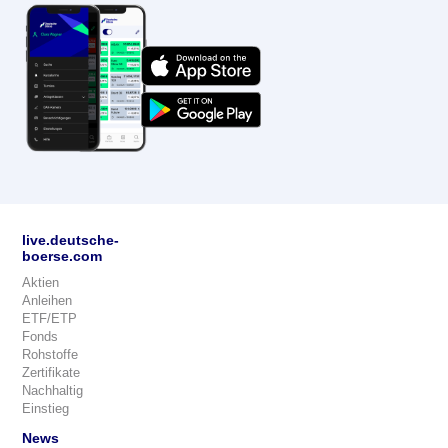
live.deutsche-
boerse.com
Aktien
Anleihen
ETF/ETP
Fonds
Rohstoffe
Zertifikate
Nachhaltig
Einstieg
News