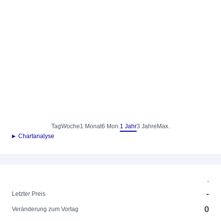
Tag
Woche
1 Monat
6 Mon.
1 Jahr
3 Jahre
Max.
► Chartanalyse
-
-
Letzter Preis
0
Veränderung zum Vortag