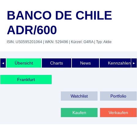
BANCO DE CHILE
ADR/600
ISIN: US0595201064
| WKN: 529496
| Kürzel: G4RA
| Typ: Aktie
Übersicht
Charts
News
Kennzahlen
◄
►
Frankfurt
Watchlist
Portfolio
Kaufen
Verkaufen