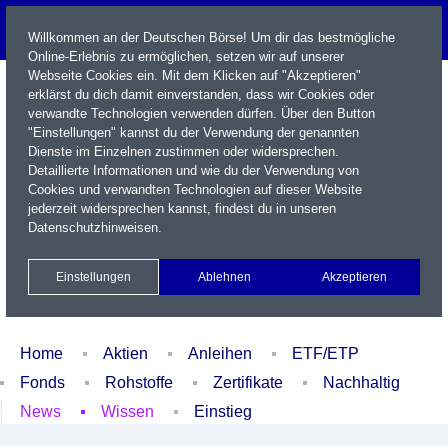
Willkommen an der Deutschen Börse! Um dir das bestmögliche
Online-Erlebnis zu ermöglichen, setzen wir auf unserer
Webseite Cookies ein. Mit dem Klicken auf "Akzeptieren"
erklärst du dich damit einverstanden, dass wir Cookies oder
verwandte Technologien verwenden dürfen. Über den Button
"Einstellungen" kannst du der Verwendung der genannten
Dienste im Einzelnen zustimmen oder widersprechen.
Detaillierte Informationen und wie du der Verwendung von
Cookies und verwandten Technologien auf dieser Website
Name / WKN / ISIN / Kürzel
jederzeit widersprechen kannst, findest du in unseren
Datenschutzhinweisen
.
Newsletter
Kontakt
English
Einstellungen
Ablehnen
Akzeptieren
Xetra Realtime
Watchlist
Portfolio
Login
Home
Aktien
Anleihen
ETF/ETP
Fonds
Rohstoffe
Zertifikate
Nachhaltig
News
Wissen
Einstieg