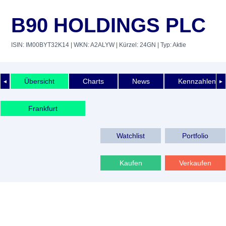
B90 HOLDINGS PLC
ISIN: IM00BYT32K14
| WKN: A2ALYW
| Kürzel: 24GN
| Typ: Aktie
Übersicht
Charts
News
Kennzahlen
◄
►
Frankfurt
Watchlist
Portfolio
Kaufen
Verkaufen