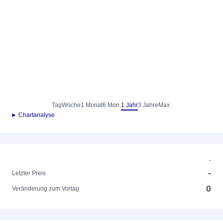
Tag
Woche
1 Monat
6 Mon.
1 Jahr
3 Jahre
Max.
► Chartanalyse
-
-
Letzter Preis
0
Veränderung zum Vortag