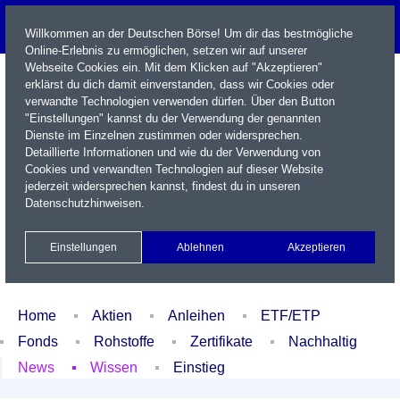
Willkommen an der Deutschen Börse! Um dir das bestmögliche
Online-Erlebnis zu ermöglichen, setzen wir auf unserer
Webseite Cookies ein. Mit dem Klicken auf "Akzeptieren"
erklärst du dich damit einverstanden, dass wir Cookies oder
verwandte Technologien verwenden dürfen. Über den Button
"Einstellungen" kannst du der Verwendung der genannten
Dienste im Einzelnen zustimmen oder widersprechen.
Detaillierte Informationen und wie du der Verwendung von
Cookies und verwandten Technologien auf dieser Website
Name / WKN / ISIN / Kürzel
jederzeit widersprechen kannst, findest du in unseren
Datenschutzhinweisen
.
Newsletter
Kontakt
English
Einstellungen
Ablehnen
Akzeptieren
Xetra Realtime
Watchlist
Portfolio
Login
Home
Aktien
Anleihen
ETF/ETP
Fonds
Rohstoffe
Zertifikate
Nachhaltig
News
Wissen
Einstieg