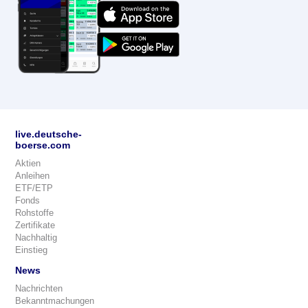
live.deutsche-
boerse.com
Aktien
Anleihen
ETF/ETP
Fonds
Rohstoffe
Zertifikate
Nachhaltig
Einstieg
News
Nachrichten
Bekanntmachungen